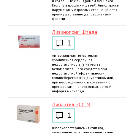
и связанные с синдромом Леннокса-
Гасто (у взрослых и детей), биполярные
нарушения у взрослых старше 18 лет с
преимущественно депрессивными
фазами...
Лизиноприл Штада
1
Артериальная гипертензия,
хроническая сердечная
недостаточность (в качестве
вспомогательного средства при
недостаточной эффективности
калийсберегающих диуретиков или,
при необходимости, в сочетании с
препаратами наперстянки), острый
инфаркт миокарда...
Липантил 200 М
1
Гиперхолестеринемия (тип IIа),
эндогенная гипертриглицеридемия