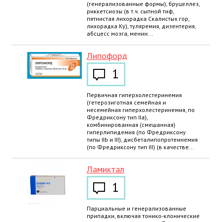
(генерализованные формы), бруцеллез,
риккетсиозы (в т.ч. сыпной тиф,
пятнистая лихорадка Скалистых гор,
лихорадка Ку), туляремия, дизентерия,
абсцесс мозга, менин...
Липофорд
1
Первичная гиперхолестеринемия
(гетерозиготная семейная и
несемейная гиперхолестеринемия, по
Фредриксону тип IIa),
комбинированная (смешанная)
гиперлипидемия (по Фредриксону
типы IIb и III), дисбеталипопротеинемия
(по Фредриксону тип III) (в качестве...
Ламиктал
1
Парциальные и генерализованные
припадки, включая тонико-клонические