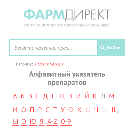
Например:
Називин
Насморк
Алфавитный указатель
препаратов
А
Б
В
Г
Д
Е
Ж
З
И
Й
К
Л
М
Н
О
П
Р
С
Т
У
Ф
Х
Ц
Ч
Ш
Щ
Ы
Э
Ю
Я
A-Z
0-9