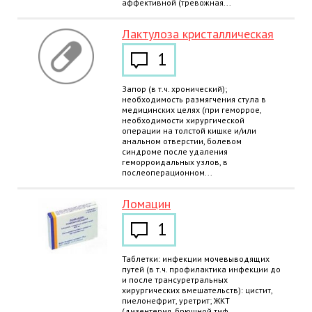
аффективной (тревожная...
Лактулоза кристаллическая
1
Запор (в т.ч. хронический);
необходимость размягчения стула в
медицинских целях (при геморрое,
необходимости хирургической
операции на толстой кишке и/или
анальном отверстии, болевом
синдроме после удаления
геморроидальных узлов, в
послеоперационном...
Ломацин
1
Таблетки: инфекции мочевыводящих
путей (в т.ч. профилактика инфекции до
и после трансуретральных
хирургических вмешательств): цистит,
пиелонефрит, уретрит; ЖКТ
(дизентерия, брюшной тиф,