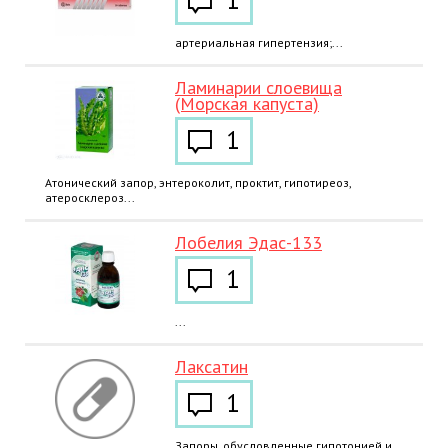
1
артериальная гипертензия;...
Ламинарии слоевища
(Морская капуста)
1
Атонический запор, энтероколит, проктит, гипотиреоз,
атеросклероз...
Лобелия Эдас-133
1
...
Лаксатин
1
Запоры, обусловленные гипотонией и