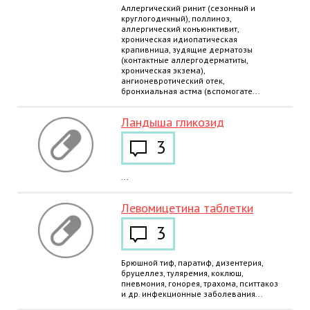
Аллергический ринит (сезонный и
круглогодичный), поллиноз,
аллергический конъюнктивит,
хроническая идиопатическая
крапивница, зудящие дерматозы
(контактные аллергодерматиты,
хроническая экзема),
ангионевротический отек,
бронхиальная астма (вспомогате...
Ландыша гликозид
3
...
Левомицетина таблетки
3
Брюшной тиф, паратиф, дизентерия,
бруцеллез, туляремия, коклюш,
пневмония, гонорея, трахома, пситтакоз
и др. инфекционные заболевания...