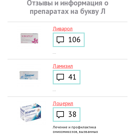
Отзывы и информация о
препаратах на букву Л
Ливарол
106
...
Ламизил
41
...
Лоцерил
38
Лечение и профилактика
онихомикозов, вызванных