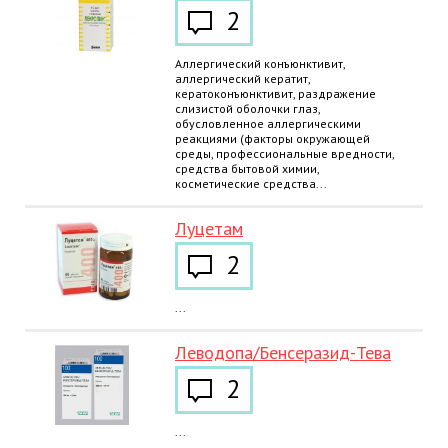
2
Аллергический конъюнктивит,
аллергический кератит,
кератоконъюнктивит, раздражение
слизистой оболочки глаз,
обусловленное аллергическими
реакциями (факторы окружающей
среды, профессиональные вредности,
средства бытовой химии,
косметические средства...
Луцетам
2
...
Леводопа/Бенсеразид-Тева
2
...