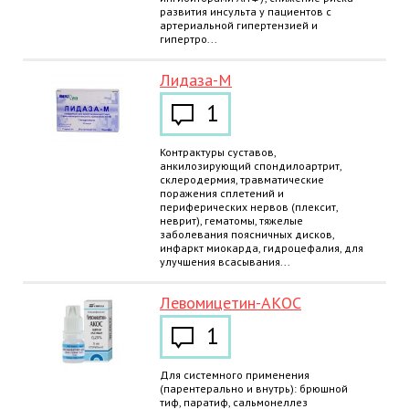
развития инсульта у пациентов с
артериальной гипертензией и
гипертро...
Лидаза-М
1
Контрактуры суставов,
анкилозирующий спондилоартрит,
склеродермия, травматические
поражения сплетений и
периферических нервов (плексит,
неврит), гематомы, тяжелые
заболевания поясничных дисков,
инфаркт миокарда, гидроцефалия, для
улучшения всасывания...
Левомицетин-АКОС
1
Для системного применения
(парентерально и внутрь): брюшной
тиф, паратиф, сальмонеллез