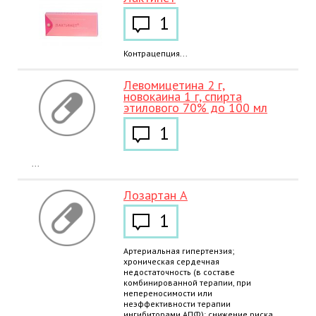
1
Контрацепция...
Левомицетина 2 г,
новокаина 1 г, спирта
этилового 70% до 100 мл
1
...
Лозартан А
1
Артериальная гипертензия;
хроническая сердечная
недостаточность (в составе
комбинированной терапии, при
непереносимости или
неэффективности терапии
ингибиторами АПФ); снижение риска