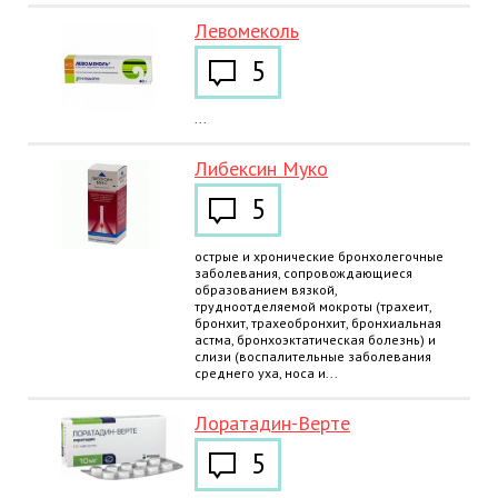
Левомеколь
5
...
Либексин Муко
5
острые и хронические бронхолегочные
заболевания, сопровождающиеся
образованием вязкой,
трудноотделяемой мокроты (трахеит,
бронхит, трахеобронхит, бронхиальная
астма, бронхоэктатическая болезнь) и
слизи (воспалительные заболевания
среднего уха, носа и...
Лоратадин-Верте
5