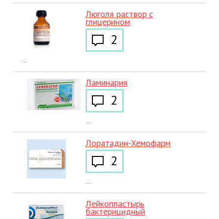
Люголя раствор с
глицерином
2
...
Ламинария
2
...
Лоратадин-Хемофарм
2
...
Лейкопластырь
бактерицидный