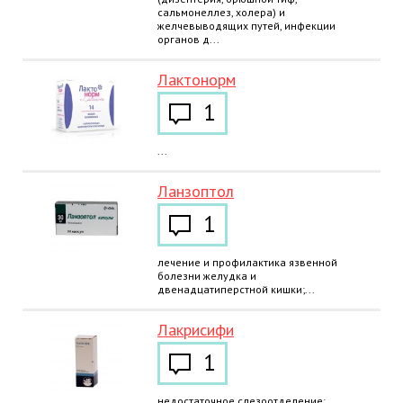
сальмонеллез, холера) и
желчевыводящих путей, инфекции
органов д...
Лактонорм
1
...
Ланзоптол
1
лечение и профилактика язвенной
болезни желудка и
двенадцатиперстной кишки;...
Лакрисифи
1
недостаточное слезоотделение;...