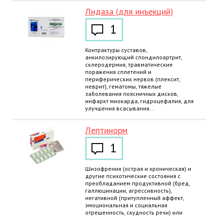
Лидаза (для инъекций)
1
Контрактуры суставов,
анкилозирующий спондилоартрит,
склеродермия, травматические
поражения сплетений и
периферических нервов (плексит,
неврит), гематомы, тяжелые
заболевания поясничных дисков,
инфаркт миокарда, гидроцефалия, для
улучшения всасывания...
Лептинорм
1
Шизофрения (острая и хроническая) и
другие психотические состояния с
преобладанием продуктивной (бред,
галлюцинации, агрессивность),
негативной (притупленный аффект,
эмоциональная и социальная
отрешенность, скудность речи) или