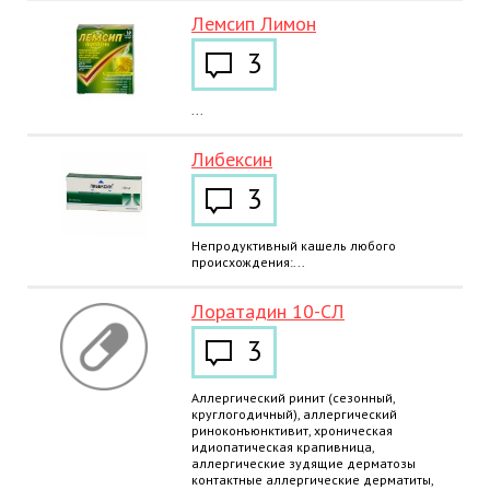
Лемсип Лимон
3
...
Либексин
3
Непродуктивный кашель любого
происхождения:...
Лоратадин 10-СЛ
3
Аллергический ринит (сезонный,
круглогодичный), аллергический
риноконъюнктивит, хроническая
идиопатическая крапивница,
аллергические зудящие дерматозы
контактные аллергические дерматиты,