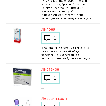
путей (в т.ч. пиелонефрит), кожи и
мягких тканей, брюшной полости
(включая перитонит, инфекции
желчевыводящих путей),
гинекологические; септицемия,
инфекции на фоне иммунодефицита...
Липона
1
В сочетании с диетой для снижения
повышенных уровней: общего
холестерина, холестерина ЛПНП,
аполипопротеина B, триглицеридов...
Листенон
1
...
Левовинизоль