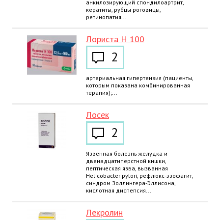
анкилозирующий спондилоартрит,
кератиты, рубцы роговицы,
ретинопатия...
Лориста Н 100
2
артериальная гипертензия (пациенты,
которым показана комбинированная
терапия);...
Лосек
2
Язвенная болезнь желудка и
двенадцатиперстной кишки,
пептическая язва, вызванная
Helicobacter pylori, рефлюкс-эзофагит,
синдром Золлингера-Эллисона,
кислотная диспепсия...
Лекролин