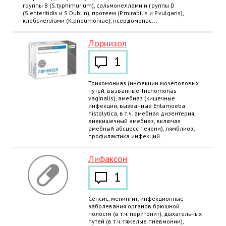
группы В (S.typhimurium), сальмонеллами и группы D
(S.enteritidis и S.Dublin), протеем (P.mirabilis и P.vulgaris),
клебсиеллами (K.pneumoniae), псевдомонас...
Лорнизол
1
Трихомониаз (инфекции мочеполовых
путей, вызванные Trichomonas
vaginalis), амебиаз (кишечные
инфекции, вызванные Entamoeba
histolytica, в т.ч. амебная дизентерия,
внекишечный амебиаз, включая
амебный абсцесс печени), лямблиоз;
профилактика инфекций...
Лифаксон
1
Сепсис, менингит, инфекционные
заболевания органов брюшной
полости (в т.ч. перитонит), дыхательных
путей (в т.ч. тяжелые пневмонии),