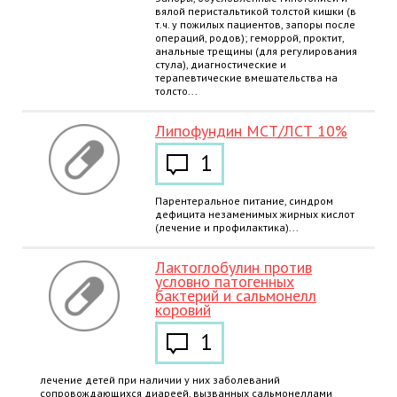
вялой перистальтикой толстой кишки (в
т.ч. у пожилых пациентов, запоры после
операций, родов); геморрой, проктит,
анальные трещины (для регулирования
стула), диагностические и
терапевтические вмешательства на
толсто...
Липофундин МСТ/ЛСТ 10%
1
Парентеральное питание, синдром
дефицита незаменимых жирных кислот
(лечение и профилактика)...
Лактоглобулин против
условно патогенных
бактерий и сальмонелл
коровий
1
лечение детей при наличии у них заболеваний
сопровождающихся диареей, вызванных сальмонеллами