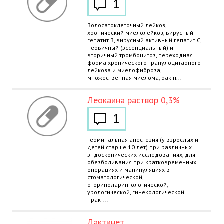
1
Волосатоклеточный лейкоз,
хронический миелолейкоз, вирусный
гепатит B, вирусный активный гепатит С,
первичный (эссенциальный) и
вторичный тромбоцитоз, переходная
форма хронического гранулоцитарного
лейкоза и миелофиброза,
множественная миелома, рак п...
Леокаина раствор 0,3%
1
Терминальная анестезия (у взрослых и
детей старше 10 лет) при различных
эндоскопических исследованиях, для
обезболивания при кратковременных
операциях и манипуляциях в
стоматологической,
оториноларингологической,
урологической, гинекологической
практ...
Лактинет