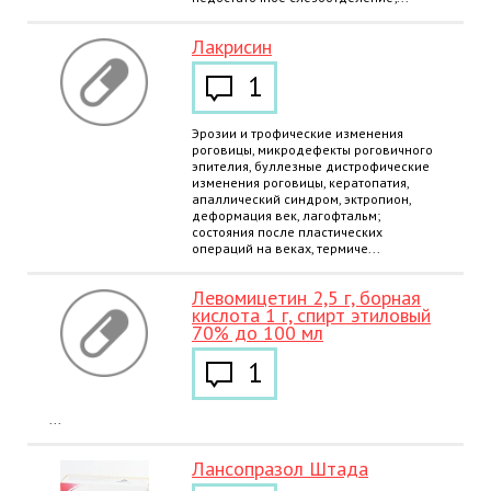
Лакрисин
1
Эрозии и трофические изменения
роговицы, микродефекты роговичного
эпителия, буллезные дистрофические
изменения роговицы, кератопатия,
апаллический синдром, эктропион,
деформация век, лагофтальм;
состояния после пластических
операций на веках, термиче...
Левомицетин 2,5 г, борная
кислота 1 г, спирт этиловый
70% до 100 мл
1
...
Лансопразол Штада