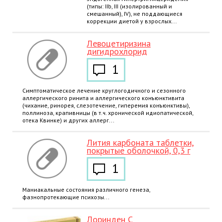
(типы: IIb, III (изолированный и
смешанный), IV), не поддающиеся
коррекции диетой у взрослых...
Левоцетиризина
дигидрохлорид
1
Симптоматическое лечение круглогодичного и сезонного
аллергического ринита и аллергического конъюнктивита
(чихание, ринорея, слезотечение, гиперемия конъюнктивы),
поллиноза, крапивницы (в т.ч. хронической идиопатической,
отека Квинке) и других аллерг...
Лития карбоната таблетки,
покрытые оболочкой, 0,3 г
1
Маниакальные состояния различного генеза,
фазнопротекающие психозы...
Лоринден C