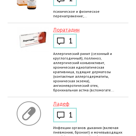
психическое и физическое
перенапряжение;...
Лоратадин
1
Аллергический ринит (сезонный и
круглогодичный), поллиноз,
аллергический конъюнктивит,
хроническая идиопатическая
крапивница, зудящие дерматозы
(контактные аллергодерматиты,
хроническая экзема),
ангионевротический отек,
бронхиальная астма (вспомогате...
Ладеф
1
Инфекции органов дыхания (включая
пневмонию, бронхит) и мочевыводящих