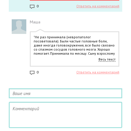
эпилепсией, благодаря чему из него внезапно
0
Ответить на комментарий
сделали противоэпилептический препарат
Кеппра.
Маша
"Не раз принимала (невропатолог
посоветовала). Были частые головные боли,
даже иногда головокружения, все было связано
со спазмом сосудов головного мозга. Хорошо
помогает.Принимала по месяцу. Сыну взрослому
назначали при вегетососудистой дистонии,
Весь текст
принимал во второй половине дня, тоже был
хороший эффект
0
Ответить на комментарий