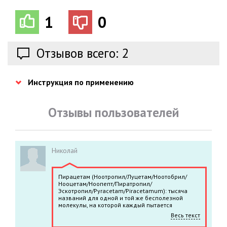
1
0
Отзывов всего: 2
Инструкция по применению
Отзывы пользователей
Николай
Пирацетам (Ноотропил/Луцетам/Ноотобрил/
Нооцетам/Ноопепт/Пиратропил/
Эскотропил/Pyracetam/Piracetamum): тысяча
названий для одной и той же бесполезной
молекулы, на которой каждый пытается
заработать. Примечателен тем, что из
Весь текст
достоверных имеются сведения о
провоцировании приступов у больных