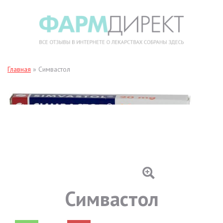
Главная
»
Симвастол
Симвастол