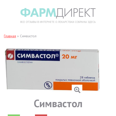
Главная
»
Симвастол
Симвастол