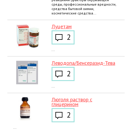
среды, профессиональные вредности,
средства бытовой химии,
косметические средства...
Луцетам
2
...
Леводопа/Бенсеразид-Тева
2
...
Люголя раствор с
глицерином
2
...