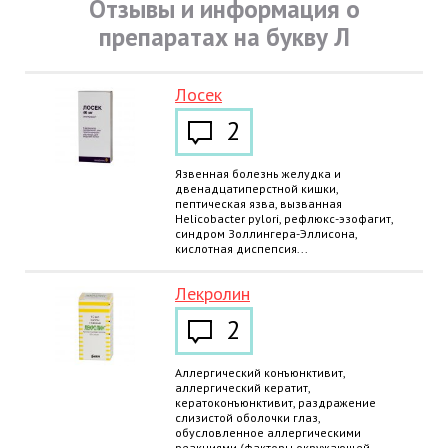
Отзывы и информация о
препаратах на букву Л
Лосек
2
Язвенная болезнь желудка и
двенадцатиперстной кишки,
пептическая язва, вызванная
Helicobacter pylori, рефлюкс-эзофагит,
синдром Золлингера-Эллисона,
кислотная диспепсия...
Лекролин
2
Аллергический конъюнктивит,
аллергический кератит,
кератоконъюнктивит, раздражение
слизистой оболочки глаз,
обусловленное аллергическими
реакциями (факторы окружающей