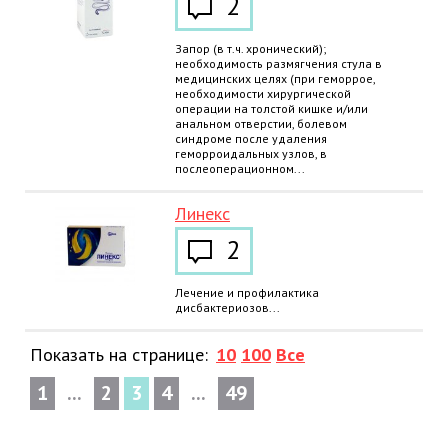
2
Запор (в т.ч. хронический);
необходимость размягчения стула в
медицинских целях (при геморрое,
необходимости хирургической
операции на толстой кишке и/или
анальном отверстии, болевом
синдроме после удаления
геморроидальных узлов, в
послеоперационном...
Линекс
2
Лечение и профилактика
дисбактериозов...
Показать на странице:
10
100
Все
1
...
2
3
4
...
49