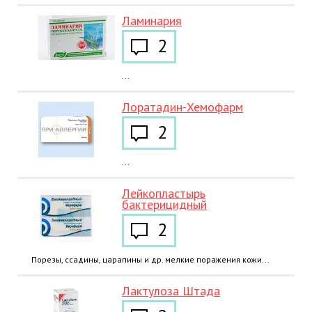
Ламинария
2
...
Лоратадин-Хемофарм
2
...
Лейкопластырь
бактерицидный
2
Порезы, ссадины, царапины и др. мелкие поражения кожи...
Лактулоза Штада