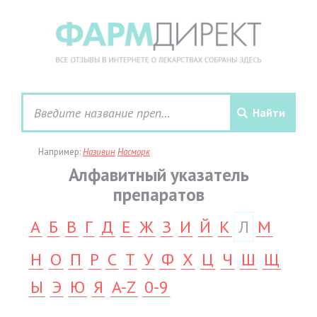
Например:
Називин
Насморк
Алфавитный указатель
препаратов
А
Б
В
Г
Д
Е
Ж
З
И
Й
К
Л
М
Н
О
П
Р
С
Т
У
Ф
Х
Ц
Ч
Ш
Щ
Ы
Э
Ю
Я
A-Z
0-9