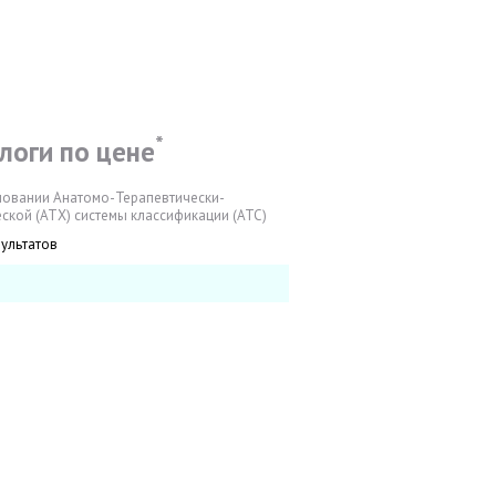
*
логи по цене
новании Анатомо-Терапевтически-
ской (АТХ) системы классификации (АТС)
зультатов