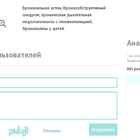
Бронхиальная астма, бронхообструктивный
синдром, хроническая дыхательная
недостаточность с гиповентиляцией,
бронхиолиты у детей.
Ана
льзователей
*
на ос
Химиче
Нет ре
Обновить