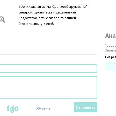
Бронхиальная астма, бронхообструктивный
синдром, хроническая дыхательная
недостаточность с гиповентиляцией,
бронхиолиты у детей.
Ана
*
на ос
Химиче
Нет ре
Обновить