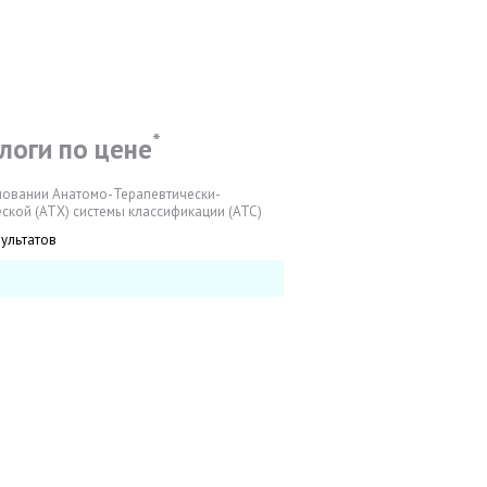
*
логи по цене
новании Анатомо-Терапевтически-
ской (АТХ) системы классификации (АТС)
зультатов