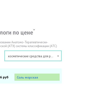
*
логи по цене
новании Анатомо-Терапевтически-
ской (АТХ) системы классификации (АТС)
косметические средства для растворения
26 руб
Соль морская