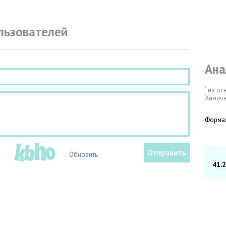
льзователей
Ана
*
на ос
Химиче
Форма:
Обновить
41.