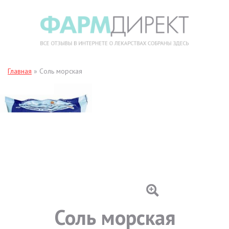
Главная
»
Соль морская
Соль морская