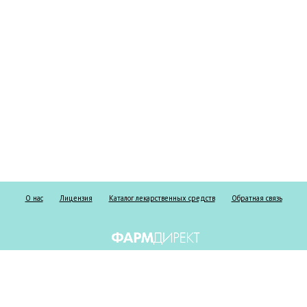
О нас
Лицензия
Каталог лекарственных средств
Обратная связь
Информация о безрецептурных и рецептурных препаратах предоставлена
исключительно в справочных целях и ни при каких обстоятельствах не
должна использоваться пациентами для принятия самостоятельного