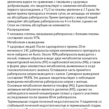
увеличена вдвое по сравнению с таковыми у здоровых
добровольцев, что свидетельствует о снижении метаболизма
первого прохождения, а Т1/2 из плазмы увеличен в 2 3 раза. Ни
время приема препарата в течение суток, ни антациды не влияют
на абсорбцию рабепразола. Прием препарата с жирной пищей
замедляет абсорбцию рабепразола на 4 ч и более, однако ни
Cmax ни степень абсорбции не изменяются.
Распределение
У человека степень связывания рабепразола с белками плазмы
составляет около 97%.
Метаболизм и выведение
У здоровых людей. После однократного приема 20 мг
меченного 14С рабепразола натрия неизмененного препарата в
моче найдено не было. Около 90% рабепразола выводится с
мочой, главным образом в виде двух метаболитов: конъюгата
меркаптуровой кислоты (М5) и карбоновой кислоты (М6), а также
в форме двух неизвестных метаболитов, выявленных в ходе
токсикологического анализа. Оставшаяся часть принятого
рабепразола натрия выводится с калом. Суммарное выведение
составляет 99,8%. Эти данные свидетельствуют о небольшом
выведении метаболитов рабепразола натрия с желчью.
Основным метаболитом является тиоэфир (М1). Единственным
активным метаболитом является десметил (М3), однако он
наблюдался в низкой концентрации только у одного участника
исследования после приема 80 мг рабепразола.
Терминальная стадия почечной недостаточности. У пациентов со
стабильной почечной недостаточностью в терминальной стадии,