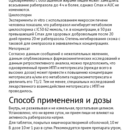
одновременно с обогащенной жирами пищей может замедлить
всасывание рабепразола до 4 ч и более, однако Cmax и AUC не
изменяются.
Циклоспорин
Эксперименты in vitro c использованием микросом печени
человека показали, что рабепразол ингибирует метаболизм
циклоспорина с IC50 62 мкмоль, т.е. в концентрации, в 50 раз
превышающей Cmax для здоровых добровольцев после 20
дней приема 20 мг рабепразола. Степень ингибирования схожа с
таковой для омепразола в эквивалентных концентрациях.
Метотрексат
Согласно данным сообщений о нежелательных явлениях,
данным опубликованных фармакокинетических исследований и
данным ретроспективного анализа, можно предположить, что
одновременный прием ИПП и метотрексата (прежде всего в
высоких дозах) может привести к повышению концентрации
метотрексата и/или его метаболита гидроксиметотрексата и
увеличить его T1/2. Тем не менее, специальных исследований
лекарственного взаимодействия метотрексата с ИПП не
проводилось.
Способ применения и дозы
Внутрь, не разжевывая и не измельчая, проглатывая целиком.
Установлено, что ни время суток, ни прием пищи не влияют на
активность рабепразола натрия.
Для таблеток, покрытых кишечнорастворимой оболочкой, 10 мг
В дозе 10 мг 1 раз в сутки. Рекомендуется прием препарата утром,