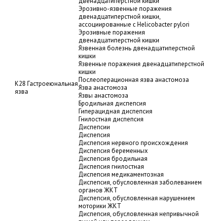
двенадцатиперстной кишки
Эрозивно-язвенные поражения
двенадцатиперстной кишки,
ассоциированные с Helicobacter pylori
Эрозивные поражения
двенадцатиперстной кишки
Язвенная болезнь двенадцатиперстной
кишки
Язвенные поражения двенадцатиперстной
кишки
Послеоперационная язва анастомоза
K28 Гастроеюнальная
Язва анастомоза
язва
Язвы анастомоза
Бродильная диспепсия
Гиперацидная диспепсия
Гнилостная диспепсия
Диспепсии
Диспепсия
Диспепсия нервного происхождения
Диспепсия беременных
Диспепсия бродильная
Диспепсия гнилостная
Диспепсия медикаментозная
Диспепсия, обусловленная заболеванием
органов ЖКТ
Диспепсия, обусловленная нарушением
моторики ЖКТ
Диспепсия, обусловленная непривычной