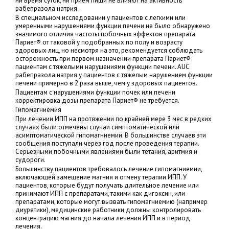
ни время суток, ни прием пищи не влияют на активность
рабепразола натрия.
В специальном исследовании у пациентов с легкими или
умеренными нарушениями функции печени не было обнаружено
значимого отличия частоты побочных эффектов препарата
Париет® от таковой у подобранных по полу и возрасту
здоровых лиц, но несмотря на это, рекомендуется соблюдать
осторожность при первом назначении препарата Париет®
пациентам с тяжелыми нарушениями функции печени. AUC
рабепразола натрия у пациентов с тяжелым нарушением функции
печени примерно в 2 раза выше, чем у здоровых пациентов.
Пациентам с нарушениями функции почек или печени
корректировка дозы препарата Париет® не требуется.
Гипомагниемия
При лечении ИПП на протяжении по крайней мере 3 мес в редких
случаях были отмечены случаи симптоматической или
асимптоматической гипомагниемии. В большинстве случаев эти
сообщения поступали через год после проведения терапии.
Серьезными побочными явлениями были тетания, аритмия и
судороги.
Большинству пациентов требовалось лечение гипомагниемии,
включающей замещение магния и отмену терапии ИПП. У
пациентов, которые будут получать длительное лечение или
принимают ИПП с препаратами, такими как дигоксин, или
препаратами, которые могут вызвать гипомагниемию (например
диуретики), медицинские работники должны контролировать
концентрацию магния до начала лечения ИПП и в период
лечения.