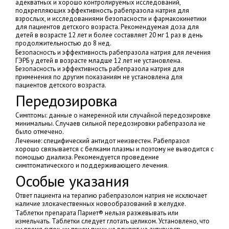
адекватных и хорошо контролируемых исследований,
подкрепляющих эффективность рабепразола натрия для
взрослых, и исследованиями безопасности и фармакокинетики
для пациентов детского возраста. Рекомендуемая доза для
детей в возрасте 12 лет и более составляет 20 мг 1 раз в день
продолжительностью до 8 нед.
Безопасность и эффективность рабепразола натрия для лечения
ГЭРБ у детей в возрасте младше 12 лет не установлена.
Безопасность и эффективность рабепразола натрия для
применения по другим показаниям не установлена для
пациентов детского возраста.
Передозировка
Симптомы: данные о намеренной или случайной передозировке
минимальны. Случаев сильной передозировки рабепразола не
было отмечено.
Лечение: специфический антидот неизвестен. Рабепразол
хорошо связывается с белками плазмы и поэтому не выводится с
помощью диализа. Рекомендуется проведение
симптоматического и поддерживающего лечения.
Особые указания
Ответ пациента на терапию рабепразолом натрия не исключает
наличие злокачественных новообразований в желудке.
Таблетки препарата Париет® нельзя разжевывать или
измельчать. Таблетки следует глотать целиком. Установлено, что