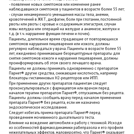
- появление новых симптомов или изменение ранее
наблюдавшихся симптомов у пациентов в возрасте более 55 лет;
- случаи ненамеренного уменьшения массы тела, анемии,
кровотечений в ЖКТ, дисфагии, боли при глотании, постоянной
рвоты или рвоты с кровью и содержимым эпигастрия, случаи
язвы желудка или операций на желудке а анамнезе, желтухи и
т.д. (в т.ч. нарушение функции печени и почек).
Пациенты, длительное время страдающие от повторяющихся
симптомов нарушения пищеварения или изжоги, должны
регулярно наблюдаться у врача. Пациенты в возрасте более 55
лет, ежедневно принимающие безрецептурные препараты для
снятия симптомов изжоги и нарушения пищеварения, должны
проинформировать об этом своего лечащего врача.
Пациенты не должны принимать одновременно с препаратом
Париет® другие средства, снижающие кислотность, например
блокаторы гистаминовых Н2-рецепторов или ИПП.
При применении других препаратов пациентам следует
проконсультироваться с фармацевтом или врачом перед
началом терапии препаратом Париет®, отпускаемым без рецепта.
Пациенты должны сообщить врачу перед началом применения
препарата Париет® без рецепта, если им назначено
эндоскопическое исследование.
Следует избегать приема препарата Париет® перед
проведением мочевинного дыхательного теста.
Влияние на вождение автомобиля и работу с техникой. Исходя
из особенностей фармакодинамики рабепразола и его профиля
нежелательных эффектов, маловероятно, что Париет® оказывает