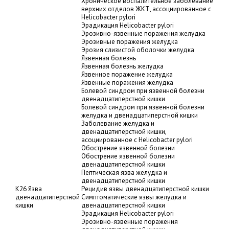
Хроническое воспалительное заболевание
верхних отделов ЖКТ, ассоциированное с
Helicobacter pylori
Эрадикация Helicobacter pylori
Эрозивно-язвенные поражения желудка
Эрозивные поражения желудка
Эрозия слизистой оболочки желудка
Язвенная болезнь
Язвенная болезнь желудка
Язвенное поражение желудка
Язвенные поражения желудка
Болевой синдром при язвенной болезни
двенадцатиперстной кишки
Болевой синдром при язвенной болезни
желудка и двенадцатиперстной кишки
Заболевание желудка и
двенадцатиперстной кишки,
асоциированное с Helicobacter pylori
Обострение язвенной болезни
Обострение язвенной болезни
двенадцатиперстной кишки
Пептическая язва желудка и
двенадцатиперстной кишки
K26 Язва
Рецидив язвы двенадцатиперстной кишки
двенадцатиперстной
Симптоматические язвы желудка и
кишки
двенадцатиперстной кишки
Эрадикация Helicobacter pylori
Эрозивно-язвенные поражения