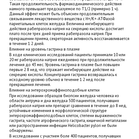
Такая продолжительность фармакодинамического действия
намного превышает предсказуемое по T1/2 (примерно 1 ч).
Данный эффект может быть объяснен продолжительным
связыванием лекарственного вещества с H+/K+-АТФазой
париетальных клеток желудка. Величина ингибирующего
действия рабепразола натрия на секрецию кислоты достигает
плато после трех дней приема рабепразола натрия. При
прекращении приема, секреторная активность восстанавливается
в течение 1 2 дней.
Влияние на уровень гастрина в плазме
В ходе клинических исследований пациенты принимали 10 или
20 мг рабепразола натрия ежедневно при продолжительности
лечения до 43 мес. Уровень гастрина в плазме был повышен
первые 2 8 нед, что отражает ингибирующее действие на
секрецию кислоты. Концентрация гастрина возвращалась к
исходному уровню обычно в течение 1 2 нед после
прекращения лечения.
Влияние на энтерохромаффиноподобные клетки
При исследовании образцов биопсии желудка человека из
области антрума и дна желудка 500 пациентов, получавших
рабепразол натрия или препарат сравнения в течение до 8 нед,
устойчивые изменения в морфологической структуре
энтерохромаффиноподобных клеток, степени выраженности
гастрита, частоте атрофического гастрита, кишечной метаплазии
или распространении инфекции Helicobacter pylori не были
обнаружены.
В исследовании с участием боле 400 пациентов, получавших