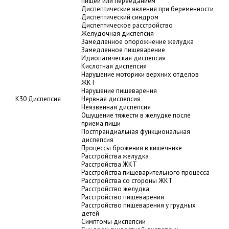
пищей или перееданием
Диспептические явления при беременности
Диспептический синдром
Диспептическое расстройство
Желудочная диспепсия
Замедленное опорожнение желудка
Замедленное пищеварение
Идиопатическая диспепсия
Кислотная диспепсия
Нарушение моторики верхних отделов
ЖКТ
Нарушение пищеварения
K30 Диспепсия
Нервная диспепсия
Неязвенная диспепсия
Ощущение тяжести в желудке после
приема пищи
Постпрандиальная функциональная
диспепсия
Процессы брожения в кишечнике
Расстройства желудка
Расстройства ЖКТ
Расстройства пищеварительного процесса
Расстройства со стороны ЖКТ
Расстройство желудка
Расстройство пищеварения
Расстройство пищеварения у грудных
детей
Симптомы диспепсии