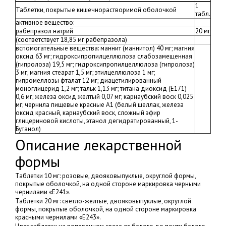
1
Таблетки, покрытые кишечнорастворимой оболочкой
табл.
активное вещество:
рабепразол натрий
20 мг
(соответствует 18,85 мг рабепразола)
вспомогательные вещества: маннит (маннитол) 40 мг; магния
оксид 63 мг; гидроксипропилцеллюлоза слабозамещенная
(гипролоза) 19,5 мг; гидроксипропилцеллюлоза (гипролоза)
3 мг; магния стеарат 1,5 мг; этилцеллюлоза 1 мг;
гипромеллозы фталат 12 мг; диацетилированный
моноглицерид 1,2 мг; тальк 1,13 мг; титана диоксид (Е171)
0,6 мг; железа оксид желтый 0,07 мг; карнаубский воск 0,025
мг; чернила пищевые красные A1 (белый шеллак, железа
оксид красный, карнаубский воск, сложный эфир
глицериновой кислоты, этанол дегидратированный, 1-
Бутанол)
Описание лекарственной
формы
Таблетки 10 мг: розовые, двояковыпуклые, округлой формы,
покрытые оболочкой, на одной стороне маркировка черными
чернилами «E241».
Таблетки 20 мг: светло-желтые, двояковыпуклые, округлой
формы, покрытые оболочкой, на одной стороне маркировка
красными чернилами «E243».