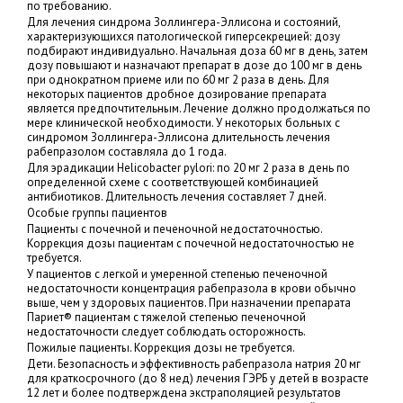
по требованию.
Для лечения синдрома Золлингера-Эллисона и состояний,
характеризующихся патологической гиперсекрецией: дозу
подбирают индивидуально. Начальная доза 60 мг в день, затем
дозу повышают и назначают препарат в дозе до 100 мг в день
при однократном приеме или по 60 мг 2 раза в день. Для
некоторых пациентов дробное дозирование препарата
является предпочтительным. Лечение должно продолжаться по
мере клинической необходимости. У некоторых больных с
синдромом Золлингера-Эллисона длительность лечения
рабепразолом составляла до 1 года.
Для эрадикации Helicobacter pylori: по 20 мг 2 раза в день по
определенной схеме с соответствующей комбинацией
антибиотиков. Длительность лечения составляет 7 дней.
Особые группы пациентов
Пациенты с почечной и печеночной недостаточностью.
Коррекция дозы пациентам с почечной недостаточностью не
требуется.
У пациентов с легкой и умеренной степенью печеночной
недостаточности концентрация рабепразола в крови обычно
выше, чем у здоровых пациентов. При назначении препарата
Париет® пациентам с тяжелой степенью печеночной
недостаточности следует соблюдать осторожность.
Пожилые пациенты. Коррекция дозы не требуется.
Дети. Безопасность и эффективность рабепразола натрия 20 мг
для краткосрочного (до 8 нед) лечения ГЭРБ у детей в возрасте
12 лет и более подтверждена экстраполяцией результатов