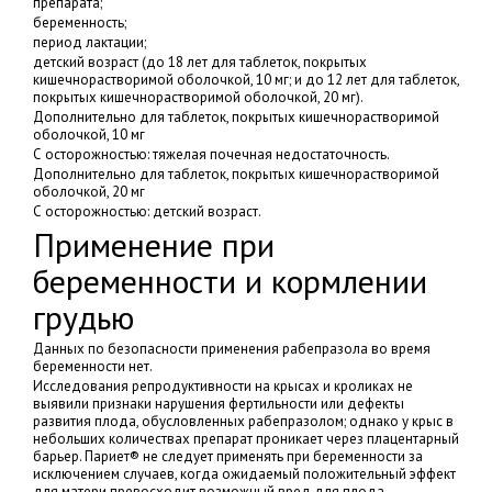
препарата;
беременность;
период лактации;
детский возраст (до 18 лет для таблеток, покрытых
кишечнорастворимой оболочкой, 10 мг; и до 12 лет для таблеток,
покрытых кишечнорастворимой оболочкой, 20 мг).
Дополнительно для таблеток, покрытых кишечнорастворимой
оболочкой, 10 мг
С осторожностью: тяжелая почечная недостаточность.
Дополнительно для таблеток, покрытых кишечнорастворимой
оболочкой, 20 мг
С осторожностью: детский возраст.
Применение при
беременности и кормлении
грудью
Данных по безопасности применения рабепразола во время
беременности нет.
Исследования репродуктивности на крысах и кроликах не
выявили признаки нарушения фертильности или дефекты
развития плода, обусловленных рабепразолом; однако у крыс в
небольших количествах препарат проникает через плацентарный
барьер. Париет® не следует применять при беременности за
исключением случаев, когда ожидаемый положительный эффект
для матери превосходит возможный вред для плода.