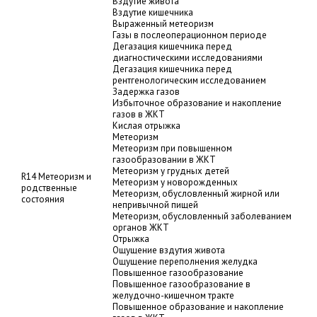
Вздутие живота
Вздутие кишечника
Выраженный метеоризм
Газы в послеоперационном периоде
Дегазация кишечника перед
диагностическими исследованиями
Дегазация кишечника перед
рентгенологическим исследованием
Задержка газов
Избыточное образование и накопление
газов в ЖКТ
Кислая отрыжка
Метеоризм
Метеоризм при повышенном
газообразовании в ЖКТ
Метеоризм у грудных детей
R14 Метеоризм и
Метеоризм у новорожденных
родственные
Метеоризм, обусловленный жирной или
состояния
непривычной пищей
Метеоризм, обусловленный заболеванием
органов ЖКТ
Отрыжка
Ощущение вздутия живота
Ощущение переполнения желудка
Повышенное газообразование
Повышенное газообразование в
желудочно-кишечном тракте
Повышенное образование и накопление