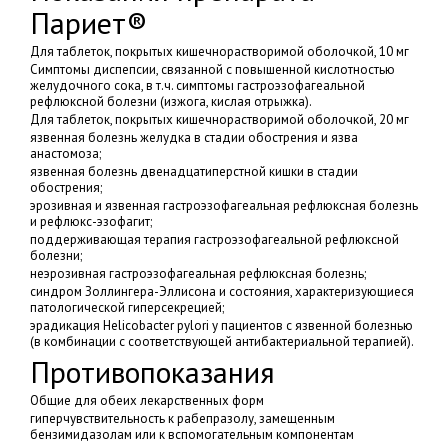
Париет®
Для таблеток, покрытых кишечнорастворимой оболочкой, 10 мг
Симптомы диспепсии, связанной с повышенной кислотностью
желудочного сока, в т.ч. симптомы гастроэзофагеальной
рефлюксной болезни (изжога, кислая отрыжка).
Для таблеток, покрытых кишечнорастворимой оболочкой, 20 мг
язвенная болезнь желудка в стадии обострения и язва
анастомоза;
язвенная болезнь двенадцатиперстной кишки в стадии
обострения;
эрозивная и язвенная гастроэзофагеальная рефлюксная болезнь
и рефлюкс-эзофагит;
поддерживающая терапия гастроэзофагеальной рефлюксной
болезни;
неэрозивная гастроэзофагеальная рефлюксная болезнь;
синдром Золлингера-Эллисона и состояния, характеризующиеся
патологической гиперсекрецией;
эрадикация Helicobacter pylori у пациентов с язвенной болезнью
(в комбинации с соответствующей антибактериальной терапией).
Противопоказания
Общие для обеих лекарственных форм
гиперчувствительность к рабепразолу, замещенным
бензимидазолам или к вспомогательным компонентам