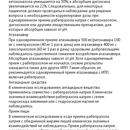
кетоконазола уменьшается на 30%, а абсорбция дигоксина
увеличивается на 22%. Следовательно, для некоторых
пациентов должно проводиться наблюдение для решения
вопроса о необходимости корректировки дозы при
одновременном приеме рабепразола натрия с кетоконазолом,
дигоксином или другими лекарственными препаратами, для
которых абсорбция зависит от pH.
Атазанавир
При одновременном приеме атазанавира 300 мг/ритонавира 100
мг с омепразолом (40 мг 1 раз в день) или атазанавира 400 мг с
лансопразолом (60 мг 1 раз в день) здоровыми добровольцами
наблюдалось существенное снижение воздействия атазанавира.
Абсорбция атазанавира зависит от pH. Хотя одновременный
прием с рабепразолом не изучался, схожие результаты
ожидаются также для других ИПП. Таким образом, не
рекомендуется одновременный прием атазанавира с ИПП,
включая рабепразол.
Антацидные средства
В клинических исследованиях антацидные вещества
применялись совместно с рабепразолом натрия. Клинически
значимые взаимодействия рабепразола натрия с гелем
гидроксида алюминия или с гидроксидом магния не
наблюдались.
Прием пищи
В клиническом исследовании в ходе приема рабепразола
натрия с обедненной жирами пищей клинически значимых
взаимодействий не наблюдалось. Прием рабепразола натрия