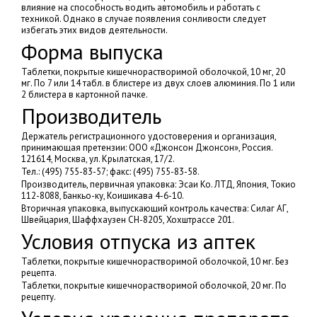
влияние на способность водить автомобиль и работать с
техникой. Однако в случае появления сонливости следует
избегать этих видов деятельности.
Форма выпуска
Таблетки, покрытые кишечнорастворимой оболочкой, 10 мг, 20
мг. По 7 или 14 табл. в блистере из двух слоев алюминия. По 1 или
2 блистера в картонной пачке.
Производитель
Держатель регистрационного удостоверения и организация,
принимающая претензии: ООО «Джонсон Джонсон», Россия.
121614, Москва, ул. Крылатская, 17/2.
Тел.: (495) 755-83-57; факс: (495) 755-83-58.
Производитель, первичная упаковка: Эсаи Ко. ЛТД, Япония, Токио
112-8088, Банкьо-ку, Коишикава 4-6-10.
Вторичная упаковка, выпускающий контроль качества: Силаг АГ,
Швейцария, Шаффхаузен СН-8205, Хохштрассе 201.
Условия отпуска из аптек
Таблетки, покрытые кишечнорастворимой оболочкой, 10 мг. Без
рецепта.
Таблетки, покрытые кишечнорастворимой оболочкой, 20 мг. По
рецепту.