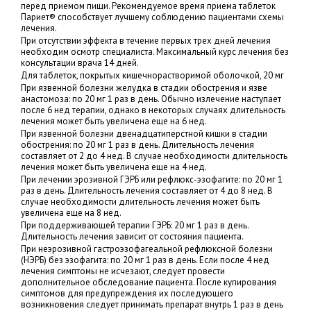
перед приемом пищи. Рекомендуемое время приема таблеток
Париет® способствует лучшему соблюдению пациентами схемы
лечения.
При отсутствии эффекта в течение первых трех дней лечения
необходим осмотр специалиста. Максимальный курс лечения без
консультации врача 14 дней.
Для таблеток, покрытых кишечнорастворимой оболочкой, 20 мг
При язвенной болезни желудка в стадии обострения и язве
анастомоза: по 20 мг 1 раз в день. Обычно излечение наступает
после 6 нед терапии, однако в некоторых случаях длительность
лечения может быть увеличена еще на 6 нед.
При язвенной болезни двенадцатиперстной кишки в стадии
обострения: по 20 мг 1 раз в день. Длительность лечения
составляет от 2 до 4 нед. В случае необходимости длительность
лечения может быть увеличена еще на 4 нед.
При лечении эрозивной ГЭРБ или рефлюкс-эзофагите: по 20 мг 1
раз в день. Длительность лечения составляет от 4 до 8 нед. В
случае необходимости длительность лечения может быть
увеличена еще на 8 нед.
При поддерживающей терапии ГЭРБ: 20 мг 1 раз в день.
Длительность лечения зависит от состояния пациента.
При неэрозивной гастроэзофагеальной рефлюксной болезни
(НЭРБ) без эзофагита: по 20 мг 1 раз в день. Если после 4 нед
лечения симптомы не исчезают, следует провести
дополнительное обследование пациента. После купирования
симптомов для предупреждения их последующего
возникновения следует принимать препарат внутрь 1 раз в день