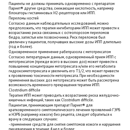
Пациенты не должны принимать одновременно с препаратом
Париет® другие средства, снижающие кислотность, например
блокаторы гистаминовых Н2-рецепторов или ИПП.
Переломы костей
Согласно данным наблюдательных исследований, можно
предположить, что терапия ингибиторами ИПП может привести к
возрастанию риска связанных с остеопорозом переломов
бедра, запястья или позвоночника. Риск переломов был
увеличен у пациентов, получавших высокие дозы ИПП длительно
(год и более).
Одновременное применение рабепразола с метотрексатом
Согласно литературным данным, одновременный прием ИПП с
метотрексатом (прежде всего в высоких доз) может привести к
повышению концентрации метотрексата и/или его метаболита
гидроксиметотрексата и увеличить его T1/2, что может привести
к проявлению токсичности метотрексата. При необходимости
применения высоких доз метотрексата может быть рассмотрена
возможность временного прекращения терапии ИПП.
Clostridium difficile
Терапия ИПП может приводить к возрастанию риска желудочно-
кишечных инфекций, таких как Clostridium difficile.
Пациентам, принимающим препарат Париет® для
кратковременного симптоматического лечения проявлений ГЭРБ
и НЭРБ (например изжоги) без рецепта, следует обратиться к
врачу в следующих случаях:
- применение средств для снятия симптомов изжоги и нарушения
пищеварения в течение 4 нед и более;