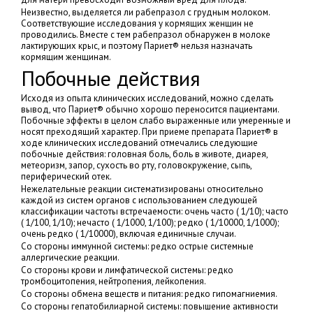
Неизвестно, выделяется ли рабепразол с грудным молоком.
Соответствующие исследования у кормящих женщин не
проводились. Вместе с тем рабепразол обнаружен в молоке
лактирующих крыс, и поэтому Париет® нельзя назначать
кормящим женщинам.
Побочные действия
Исходя из опыта клинических исследований, можно сделать
вывод, что Париет® обычно хорошо переносится пациентами.
Побочные эффекты в целом слабо выраженные или умеренные и
носят преходящий характер. При приеме препарата Париет® в
ходе клинических исследований отмечались следующие
побочные действия: головная боль, боль в животе, диарея,
метеоризм, запор, сухость во рту, головокружение, сыпь,
периферический отек.
Нежелательные реакции систематизированы относительно
каждой из систем органов с использованием следующей
классификации частоты встречаемости: очень часто ( 1/10); часто
( 1/100, 1/10); нечасто ( 1/1000, 1/100); редко ( 1/10000, 1/1000);
очень редко ( 1/10000), включая единичные случаи.
Со стороны иммунной системы: редко острые системные
аллергические реакции.
Со стороны крови и лимфатической системы: редко
тромбоцитопения, нейтропения, лейкопения.
Со стороны обмена веществ и питания: редко гипомагниемия.
Со стороны гепатобилиарной системы: повышение активности