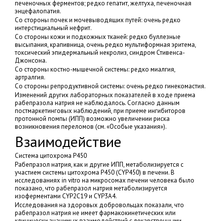
печеночных ферментов; редко гепатит, желтуха, печеночная
энцефалопатия.
Со стороны почек и мочевыводящих путей: очень редко
интерстициальный нефрит.
Со стороны кожи и подкожных тканей: редко буллезные
высыпания, крапивница, очень редко мультиформная эритема,
токсический эпидермальный некролиз, синдром Стивенса-
Джонсона.
Со стороны костно-мышечной системы: редко миалгия,
артралгия.
Со стороны репродуктивной системы: очень редко гинекомастия.
Изменений других лабораторных показателей в ходе приема
рабепразола натрия не наблюдалось. Согласно данным
постмаркетинговых наблюдений, при приеме ингибиторов
протонной помпы (ИПП) возможно увеличении риска
возникновения переломов (см. «Особые указания»).
Взаимодействие
Система цитохрома P450
Рабепразол натрия, как и другие ИПП, метаболизируется с
участием системы цитохрома P450 (CYP450) в печени. В
исследованиях in vitro на микросомах печени человека было
показано, что рабепразол натрия метаболизируется
изоферментами CYP2C19 и CYP3A4.
Исследования на здоровых добровольцах показали, что
рабепразол натрия не имеет фармакокинетических или
клинически значимых взаимодействий с лекарственными