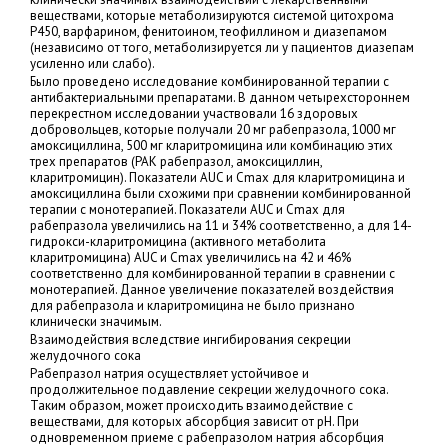
веществами, которые метаболизируются системой цитохрома
P450, варфарином, фенитоином, теофиллином и диазепамом
(независимо от того, метаболизируется ли у пациентов диазепам
усиленно или слабо).
Было проведено исследование комбинированной терапии с
антибактериальными препаратами. В данном четырехстороннем
перекрестном исследовании участвовали 16 здоровых
добровольцев, которые получали 20 мг рабепразола, 1000 мг
амоксициллина, 500 мг кларитромицина или комбинацию этих
трех препаратов (РАК рабепразол, амоксициллин,
кларитромицин). Показатели AUC и Cmax для кларитромицина и
амоксициллина были схожими при сравнении комбинированной
терапии с монотерапией. Показатели AUC и Cmax для
рабепразола увеличились на 11 и 34% соответственно, а для 14-
гидрокси-кларитромицина (активного метаболита
кларитромицина) AUC и Cmax увеличились на 42 и 46%
соответственно для комбинированной терапии в сравнении с
монотерапией. Данное увеличение показателей воздействия
для рабепразола и кларитромицина не было признано
клинически значимым.
Взаимодействия вследствие ингибирования секреции
желудочного сока
Рабепразол натрия осуществляет устойчивое и
продолжительное подавление секреции желудочного сока.
Таким образом, может происходить взаимодействие с
веществами, для которых абсорбция зависит от pH. При
одновременном приеме с рабепразолом натрия абсорбция