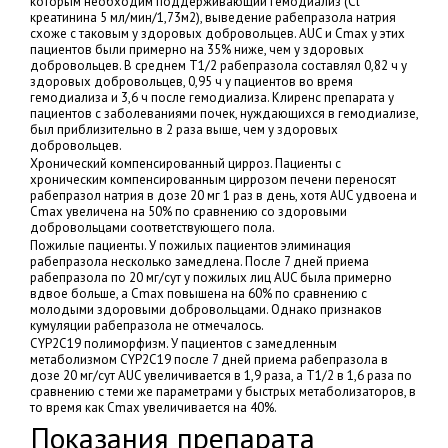
которым необходим поддерживающий гемодиализ (Cl
креатинина 5 мл/мин/1,73м2), выведение рабепразола натрия
схоже с таковым у здоровых добровольцев. AUC и Cmax у этих
пациентов были примерно на 35% ниже, чем у здоровых
добровольцев. В среднем T1/2 рабепразола составлял 0,82 ч у
здоровых добровольцев, 0,95 ч у пациентов во время
гемодиализа и 3,6 ч после гемодиализа. Клиренс препарата у
пациентов с заболеваниями почек, нуждающихся в гемодиализе,
был приблизительно в 2 раза выше, чем у здоровых
добровольцев.
Хронический компенсированный цирроз. Пациенты с
хроническим компенсированным циррозом печени переносят
рабепразол натрия в дозе 20 мг 1 раз в день, хотя AUC удвоена и
Cmax увеличена на 50% по сравнению со здоровыми
добровольцами соответствующего пола.
Пожилые пациенты. У пожилых пациентов элиминация
рабепразола несколько замедлена. После 7 дней приема
рабепразола по 20 мг/сут у пожилых лиц AUC была примерно
вдвое больше, а Cmax повышена на 60% по сравнению с
молодыми здоровыми добровольцами. Однако признаков
кумуляции рабепразола не отмечалось.
CYP2C19 полиморфизм. У пациентов с замедленным
метаболизмом CYP2C19 после 7 дней приема рабепразола в
дозе 20 мг/сут AUC увеличивается в 1,9 раза, а T1/2 в 1,6 раза по
сравнению с теми же параметрами у быстрых метаболизаторов, в
то время как Cmax увеличивается на 40%.
Показания препарата