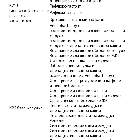
Язвенный рефлюкс-эзофагит
K21.0
Рефлюкс-гастрит
Гастроэзофагеальный
Рефлюкс-эзофагит
рефлюкс с
Эрозивно-язвенный эзофагит
эзофагитом
Helicobacter pylori
Болевой синдром при язвенной болезни
желудка
Болевой синдром при язвенной болезни
желудка и двенадцатиперстной кишки
Воспаление слизистой оболочки желудка
Воспаление слизистой оболочки ЖКТ
Доброкачественная язва желудка
Заболевание желудка и
двенадцатиперстной кишки,
асоциированное с Helicobacter pylori
Обострение гастродуоденита на фоне
язвенной болезни
Обострение язвенной болезни
Обострение язвенной болезни желудка
Органическое заболевание ЖКТ
Пептическая язва желудка и
K25 Язва желудка
двенадцатиперстной кишки
Послеоперационная язва желудка
Рецидив язвы
Симптоматические язвы желудка
Симптоматические язвы желудка и
двенадцатиперстной кишки