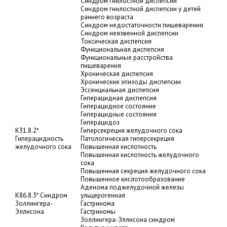
Синдром гнилостной диспепсии
Синдром гнилостной диспепсии у детей
раннего возраста
Синдром недостаточности пищеварения
Синдром неязвенной диспепсии
Токсическая диспепсия
Функциональная диспепсия
Функциональные расстройства
пищеварения
Хроническая диспепсия
Хронические эпизоды диспепсии
Эссенциальная диспепсия
Гиперацидная диспепсия
Гиперацидное состояние
Гиперацидные состояния
Гиперацидоз
K31.8.2*
Гиперсекреция желудочного сока
Гиперацидность
Патологическая гиперсекреция
желудочного сока
Повышенная кислотность
Повышенная кислотность желудочного
сока
Повышенная секреция желудочного сока
Повышенное кислотообразование
Аденома поджелудочной железы
K86.8.3* Синдром
ульцерогенная
Золлингера-
Гастринома
Эллисона
Гастриномы
Золлингера-Эллисона синдром