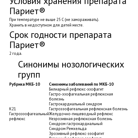
Условия хранения препарата
Париет®
При температуре не выше 25 C (не замораживать).
Хранить в недоступном для детей месте.
Срок годности препарата
Париет®
2 года.
Синонимы нозологических
групп
Рубрика МКБ-10
Синонимы заболеваний по МКБ-10
Билиарный рефлюкс-эзофагит
Гастро-эзофагеальная рефлюксная
болезнь
Гастрокардиальный синдром
K21
Гастроэзофагеальная рефлюксная болезнь
Гастроэзофагеальный
Желудочно-пищеводный рефлюкс
рефлюкс
Неэрозивная рефлюксная болезнь
Синдром гастрокардиальный
Синдром Ремхельда
Эрозивный рефлюкс-эзофагит