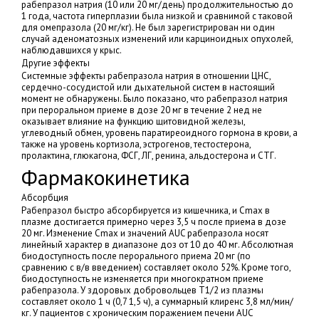
рабепразол натрия (10 или 20 мг/день) продолжительностью до
1 года, частота гиперплазии была низкой и сравнимой с таковой
для омепразола (20 мг/кг). Не был зарегистрирован ни один
случай аденоматозных изменений или карциноидных опухолей,
наблюдавшихся у крыс.
Другие эффекты
Системные эффекты рабепразола натрия в отношении ЦНС,
сердечно-сосудистой или дыхательной систем в настоящий
момент не обнаружены. Было показано, что рабепразол натрия
при пероральном приеме в дозе 20 мг в течение 2 нед не
оказывает влияние на функцию щитовидной железы,
углеводный обмен, уровень паратиреоидного гормона в крови, а
также на уровень кортизола, эстрогенов, тестостерона,
пролактина, глюкагона, ФСГ, ЛГ, ренина, альдостерона и СТГ.
Фармакокинетика
Абсорбция
Рабепразол быстро абсорбируется из кишечника, и Cmax в
плазме достигается примерно через 3,5 ч после приема в дозе
20 мг. Изменение Сmax и значений AUC рабепразола носят
линейный характер в диапазоне доз от 10 до 40 мг. Абсолютная
биодоступность после перорального приема 20 мг (по
сравнению с в/в введением) составляет около 52%. Кроме того,
биодоступность не изменяется при многократном приеме
рабепразола. У здоровых добровольцев T1/2 из плазмы
составляет около 1 ч (0,7 1,5 ч), а суммарный клиренс 3,8 мл/мин/
кг. У пациентов с хроническим поражением печени AUC