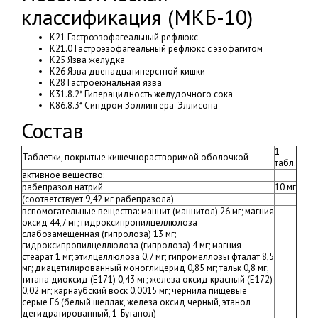
классификация (МКБ-10)
K21 Гастроэзофагеальный рефлюкс
K21.0 Гастроэзофагеальный рефлюкс с эзофагитом
K25 Язва желудка
K26 Язва двенадцатиперстной кишки
K28 Гастроеюнальная язва
K31.8.2* Гиперацидность желудочного сока
K86.8.3* Синдром Золлингера-Эллисона
Состав
1
Таблетки, покрытые кишечнорастворимой оболочкой
табл.
активное вещество:
рабепразол натрий
10 мг
(соответствует 9,42 мг рабепразола)
вспомогательные вещества: маннит (маннитол) 26 мг; магния
оксид 44,7 мг; гидроксипропилцеллюлоза
слабозамещенная (гипролоза) 13 мг;
гидроксипропилцеллюлоза (гипролоза) 4 мг; магния
стеарат 1 мг; этилцеллюлоза 0,7 мг; гипромеллозы фталат 8,5
мг; диацетилированный моноглицерид 0,85 мг; тальк 0,8 мг;
титана диоксид (Е171) 0,43 мг; железа оксид красный (Е172)
0,02 мг; карнаубский воск 0,0015 мг; чернила пищевые
серые F6 (белый шеллак, железа оксид черный, этанол
дегидратированный, 1-Бутанол)