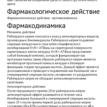
Цвет таблетки на поперечном срезе от белого до почти белого
цвета.
Фармакологическое действие
Фармакологическое действие - противоязвенное.
Фармакодинамика
Механизм действия
Рабепразол натрия относится к классу антисекреторных веществ,
производных бензимидазола. Рабепразол натрия подавляет
секрецию желудочного сока путем специфического
ингибирования H+/K+-АТФазы на секреторной поверхности
париетальных клеток желудка. H+/K+-АТФаза представляет
собой белковый комплекс, который функционирует как
протонная помпа, таким образом, рабепразол натрия является
ингибитором протонной помпы в желудке и блокирует
финальную стадию продукции кислоты. Данный эффект является
дозозависимым и приводит к подавлению как базальной, так и
стимулируемой секреции кислоты, независимо от раздражителя.
Рабепразол натрия не обладает антихолинергическими
свойствами.
Антисекреторное действие
После перорального приема 20 мг рабепразола натрия
антисекреторный эффект развивается в течение часа.
Ингибирование базальной и стимулируемой секреции кислоты
через 23 ч после приема первой дозы рабепразола натрия
составляет 69 и 82% соответственно и продолжается до 48 ч.