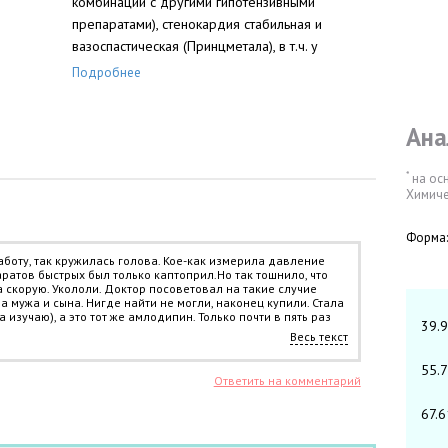
комбинации с другими гипотензивными
препаратами), стенокардия стабильная и
вазоспастическая (Принцметала), в т.ч. у
пациентов, резистентных к терапии нитратами
Подробнее
или бета-адреноблокаторами.
Ана
*
на ос
Химиче
Форма:
работу, так кружилась голова. Кое-как измерила давление
аратов быстрых был только каптоприл.Но так тошнило, что
а скорую. Укололи. Доктор посоветовал на такие случие
а мужа и сына. Нигде найти не могли, наконец купили. Стала
а изучаю), а это тот же амлодипин. Только почти в пять раз
39.
т к давление было высоковатое к вечеру опять. Тот же
Весь текст
эффект с сильной головной болью. надо было выкидывать
стковому, подобрала более мягко действующий препарат.
55.
Ответить на комментарий
67.6