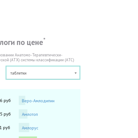
*
логи по цене
новании Анатомо-Терапевтически-
ской (АТХ) системы классификации (АТС)
таблетки
96 руб
Веро-Амлодипин
75 руб
Амлотоп
1 руб
Амлорус