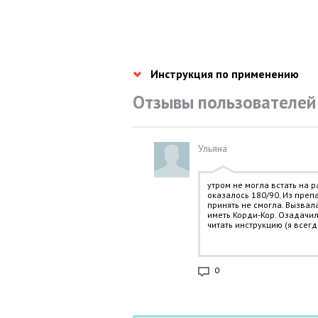
Инструкция по применению
Отзывы пользователей
Ульяна
утром не могла встать на 
оказалось 180/90. Из преп
принять не смогла. Вызвал
иметь Корди-Кор. Озадачил
читать инструкцию (я всегд
дороже. Приняла таблетку, 
ударный, будто по голове 
деньги зазря. Спасибо уча
0