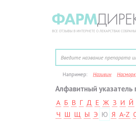
Например:
Називин
Насморк
Алфавитный указатель 
А
Б
В
Г
Д
Е
Ж
З
И
Й
Ч
Ш
Щ
Ы
Э
Ю
Я
A-Z