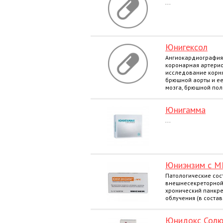
...
Юнигексол
Ангиокардиография 
коронарная артерио
исследование корня
брюшной аорты и ее 
мозга, брюшной поло
Юнигамма
...
Юниэнзим с 
Патологические со
внешнесекреторной
хронический панкре
облучения (в состав
Юнидокс Солю