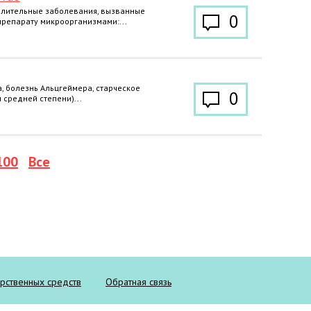
лительные заболевания, вызванные
0
препарату микроорганизмами:...
, болезнь Альцгеймера, старческое
0
 средней степени)...
100
Все
арственных средств
Обратная связь