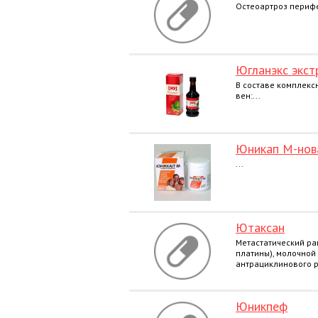
Остеоартроз перифе
Югланэкс экст
В составе комплекс
вен:...
Юникап М-нов
...
Ютаксан
Метастатический ра
платины), молочной
антрациклинового р
Юникпеф