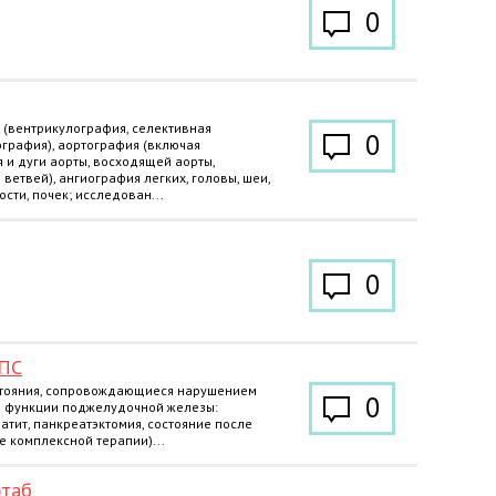
0
(вентрикулография, селективная
0
графия), аортография (включая
 и дуги аорты, восходящей аорты,
ветвей), ангиография легких, головы, шеи,
сти, почек; исследован...
0
МПС
стояния, сопровождающиеся нарушением
0
 функции поджелудочной железы:
атит, панкреатэктомия, состояние после
е комплексной терапии)...
таб