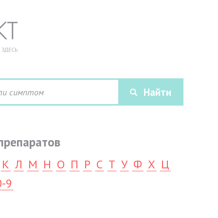
препаратов
К
Л
М
Н
О
П
Р
С
Т
У
Ф
Х
Ц
0-9