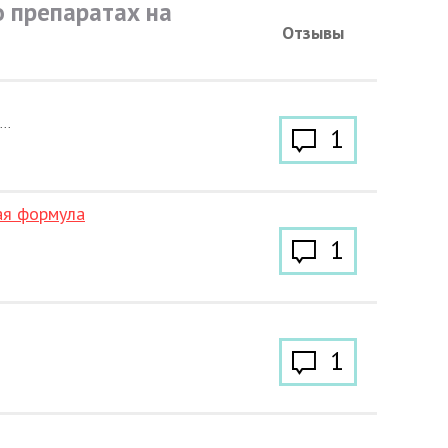
 препаратах на
Отзывы
..
1
ая формула
1
1