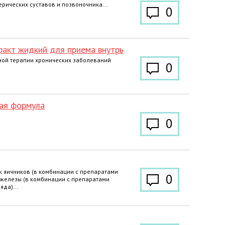
рических суставов и позвоночника...
0
ракт жидкий для приема внутрь
ной терапии хронических заболеваний
0
ая формула
0
к яичников (в комбинации с препаратами
0
 железы (в комбинации с препаратами
яда)...