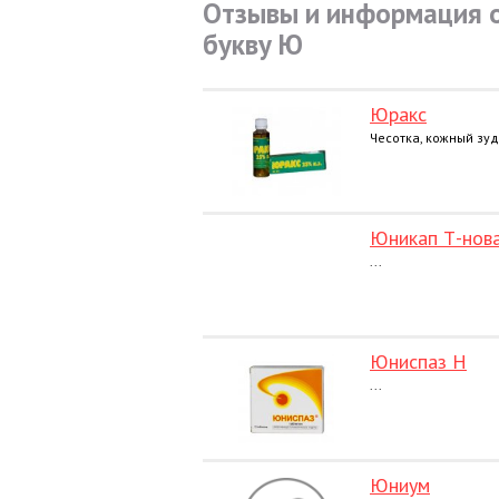
Отзывы и информация о
букву Ю
Юракс
Чесотка, кожный зуд.
Юникап Т-нов
...
Юниспаз Н
...
Юниум