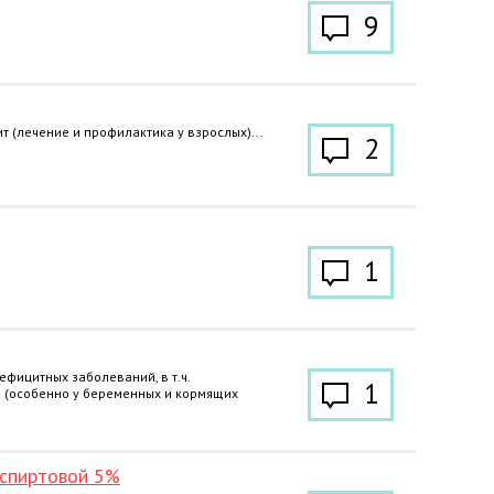
9
 (лечение и профилактика у взрослых)...
2
1
фицитных заболеваний, в т.ч.
1
 (особенно у беременных и кормящих
 спиртовой 5%