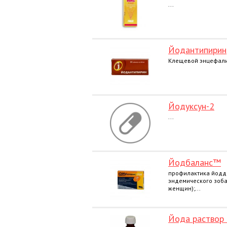
...
Йодантипирин
Клещевой энцефалит
Йодуксун-2
...
Йодбаланс™
профилактика йодде
эндемического зоба
женщин);...
Йода раствор