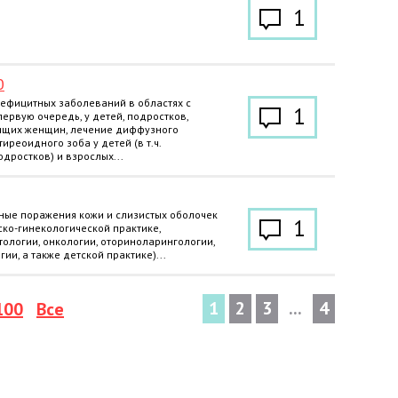
1
0
ефицитных заболеваний в областях с
1
ервую очередь, у детей, подростков,
ящих женщин, лечение диффузного
тиреоидного зоба у детей (в т.ч.
дростков) и взрослых...
ные поражения кожи и слизистых оболочек
1
ско-гинекологической практике,
тологии, онкологии, оториноларингологии,
гии, а также детской практике)...
1
2
3
...
4
100
Все