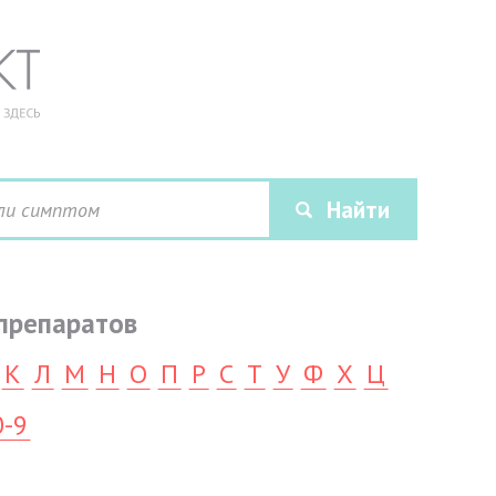
препаратов
К
Л
М
Н
О
П
Р
С
Т
У
Ф
Х
Ц
0-9