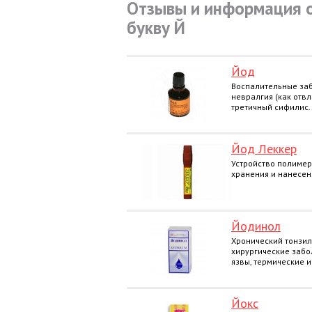
Отзывы и информация о
букву Й
Йод
Воспалительные заб
невралгия (как отв
третичный сифилис..
Йод Леккер
Устройство полимер
хранения и нанесени
Йодинол
Хронический тонзилл
хирургические забо
язвы, термические и
Йокс