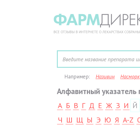
Например:
Називин
Насморк
Алфавитный указатель 
А
Б
В
Г
Д
Е
Ж
З
И
Й
Ч
Ш
Щ
Ы
Э
Ю
Я
A-Z