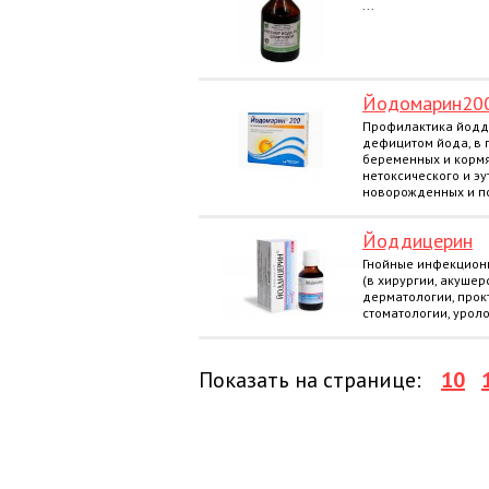
...
Йодомарин20
Профилактика йодд
дефицитом йода, в п
беременных и корм
нетоксического и эу
новорожденных и по
Йоддицерин
Гнойные инфекцион
(в хирургии, акушер
дерматологии, прок
стоматологии, уроло
Показать на странице:
10