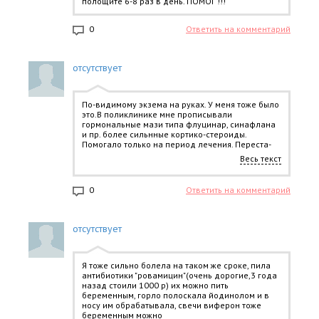
полощите 6-8 раз в день. ПОМОГ !!!
0
Ответить на комментарий
отсутствует
По-видимому экзема на руках. У меня тоже было
это.В поликлинике мне прописывали
гормональные мази типа флуцинар, синафлана
и пр. более сильнные кортико-стероиды.
Помогало только на период лечения. Переста-
ешь мазать - все возвращается. Применяла
Весь текст
йодинол на вату и на болячки и под бинт.
Делали мне в Церкви елеепомазание.И не
сразу но в конце концов до меня дошло, и я
0
Ответить на комментарий
совсем отказаласьот любых кортикостероидов.
У Е. Уайт есть фраза: ''Бойтесь
патентованныхсредств. Стала пользоваться
только простыми недорогими кремами Каре,
отсутствует
Велюр,Василек и в аптеке в зелененькой
упаковке крем для тела Сабельник. И слава
Господу нашему, прошло.
Я тоже сильно болела на таком же сроке, пила
антибиотики "ровамицин"(очень дорогие,3 года
назад стоили 1000 р) их можно пить
беременным, горло полоскала йодинолом и в
носу им обрабатывала, свечи виферон тоже
беременным можно