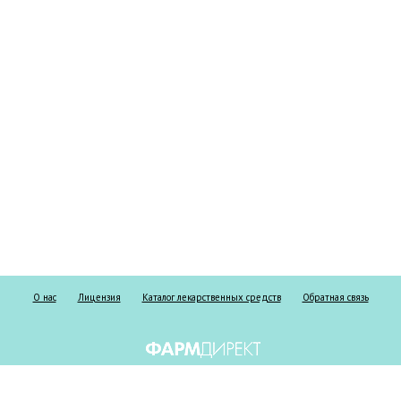
О нас
Лицензия
Каталог лекарственных средств
Обратная связь
Информация о безрецептурных и рецептурных препаратах предоставлена