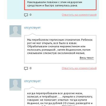
Накладывали повязки с этим недорогим
средством и быстро затянулась рана.
0
Ответить на комментарий
отсутствует
Мы переболели герпесным стоматитом. Ребенок
рот не мог открыть, все было в язвах.
Обрабатывали сначала мирамистином или
полоскать ромашкой , затем йодинолом, потом
смазывали слизистую оксолиновой мазью,
холисалом . Лечение назначил стоматолог и
Весь текст
быстро прошло все за неделю
0
Ответить на комментарий
отсутствует
когда перепробовали все дорогие мази,
холисал, и тетраборат......пришли к стоматологу,
говорим: не помогает. ответил: тогда купите
йодинол, он тогда рублей 20 стоил, разведёте и