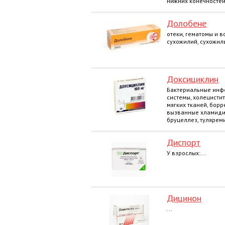
нижних конечностей,
Долобене
отеки, гематомы и в
сухожилий, сухожил
Доксициклин
Бактериальные инф
системы, холецистит
мягких тканей, борр
вызванные хламидия
бруцеллез, туляреми
Диспорт
У взрослых:...
Дицинон
...