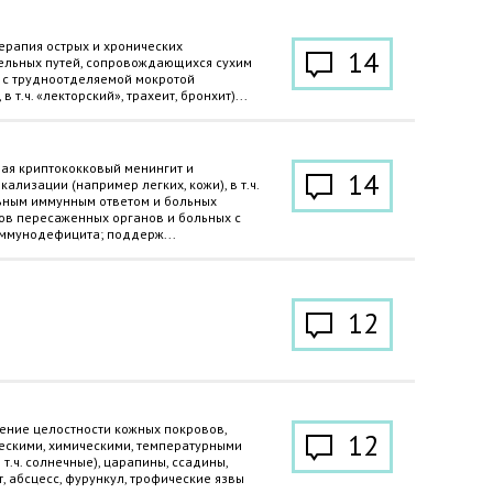
ерапия острых и хронических
14
ельных путей, сопровождающихся сухим
 с трудноотделяемой мокротой
в т.ч. «лекторский», трахеит, бронхит)...
чая криптококковый менингит и
14
ализации (например легких, кожи), в т.ч.
ьным иммунным ответом и больных
в пересаженных органов и больных с
ммунодефицита; поддерж...
12
шение целостности кожных покровов,
12
ескими, химическими, температурными
 т.ч. солнечные), царапины, ссадины,
, абсцесс, фурункул, трофические язвы