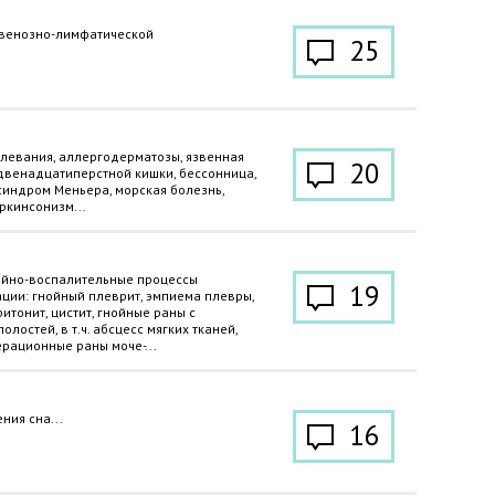
 венозно-лимфатической
25
левания, аллергодерматозы, язвенная
20
двенадцатиперстной кишки, бессонница,
синдром Меньера, морская болезнь,
ркинсонизм...
ойно-воспалительные процессы
19
ции: гнойный плеврит, эмпиема плевры,
ритонит, цистит, гнойные раны с
олостей, в т.ч. абсцесс мягких тканей,
рационные раны моче-...
ия сна...
16