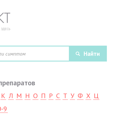
препаратов
К
Л
М
Н
О
П
Р
С
Т
У
Ф
Х
Ц
0-9