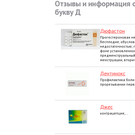
Отзывы и информация о
букву Д
Дюфастон
Прогестероновая не
бесплодие, обусло
недостаточностью;
фоне установленног
предменструальный
менструации, вторич
Дентинокс
Профилактика боли 
прорезывании первы
Джес
контрацепция;...