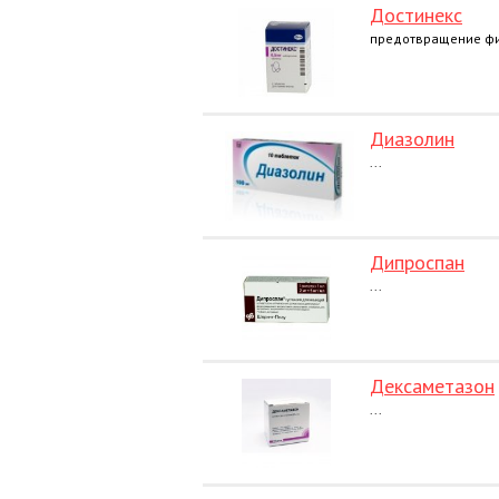
Достинекс
предотвращение физ
Диазолин
...
Дипроспан
...
Дексаметазон
...