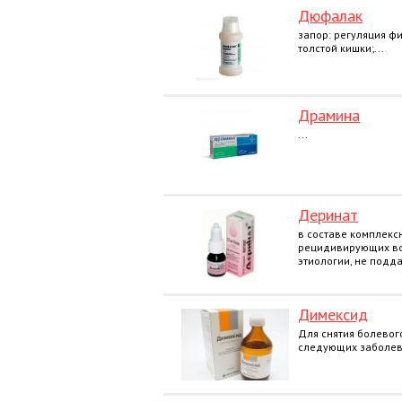
Дюфалак
запор: регуляция ф
толстой кишки;...
Драмина
...
Деринат
в составе комплекс
рецидивирующих во
этиологии, не подд
Димексид
Для снятия болевог
следующих заболева