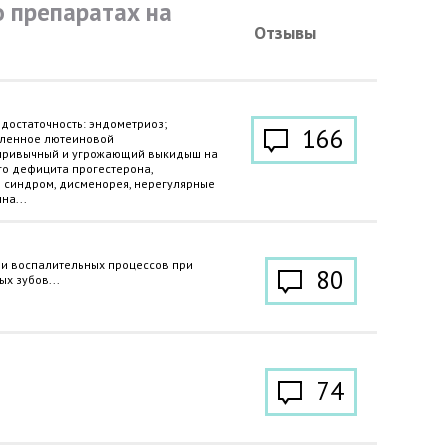
 препаратах на
Отзывы
достаточность: эндометриоз;
166
вленное лютеиновой
 привычный и угрожающий выкидыш на
о дефицита прогестерона,
 синдром, дисменорея, нерегулярные
на...
и воспалительных процессов при
80
х зубов...
74