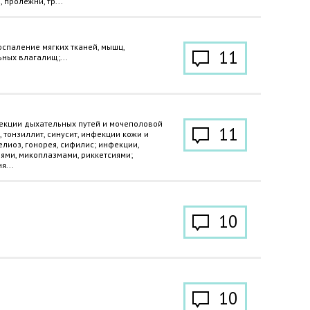
 пролежни, тр...
оспаление мягких тканей, мышц,
11
ьных влагалищ;...
екции дыхательных путей и мочеполовой
11
, тонзиллит, синусит, инфекции кожи и
елиоз, гонорея, сифилис; инфекции,
ми, микоплазмами, риккетсиями;
я...
10
10