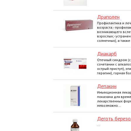
Драполен
Профилактика и леч
возраста;- профила
возникающего всле
взрослых;- устранен
солнечных), а также
Диакарб
Отечный синдром (с
сочетании с алкалоз
острый приступ), э
терапии), горная бол
Депакин
Инъекционная лека
показана для врем
лекарственных фор
невозможно...
Деготь берез
...