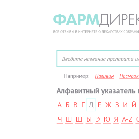
Например:
Називин
Насморк
Алфавитный указатель 
А
Б
В
Г
Д
Е
Ж
З
И
Й
Ч
Ш
Щ
Ы
Э
Ю
Я
A-Z