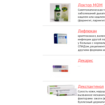
Доктор МОМ
Симптоматическая т
заболеваний дыхат
кашлем или кашлем
(фарингит, ларингит, 
Дифлюкан
криптококкоз, вклю
инфекции другой лок
у больных с нормал
СПИДом, реципиенто
другими формами и
Декарис
...
Декспантенол
Сухость кожи, нару
вызванное механич
факторами: ожоги (в
буллезный дерматит