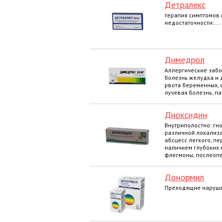
Детралекс
терапия симптомов
недостаточности:...
Димедрол
Аллергические забо
болезнь желудка и 
рвота беременных, 
лучевая болезнь, па
Диоксидин
Внутриполостно: гн
различной локализа
абсцесс легкого, пе
наличием глубоких п
флегмоны, послеопе
Донормил
Преходящие нарушен