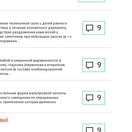
ение пеленочной сыпи у детей раннего
9
ктика и лечение контактного дерматита,
дствие раздражения кожи мочой у
ие симптомов при небольших ожогах (в т.ч.
 поражени...
лабой и умеренной выраженности, в
9
ом), глаукома (первичная и вторичная,
пилепсия (в составе комбинированной
езнь...
рственная форма вальпроевой кислоты
9
енного замещения ее пероральных
м, применение которых временно
овый
9