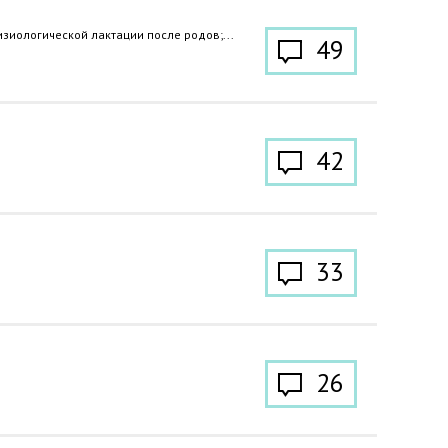
иологической лактации после родов;...
49
42
33
26