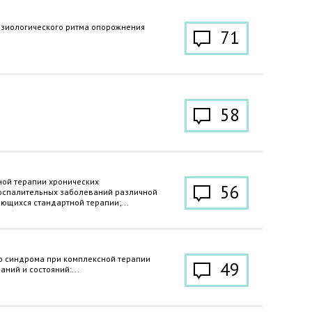
изиологического ритма опорожнения
71
58
ной терапии хронических
56
спалительных заболеваний различной
ающихся стандартной терапии;...
о синдрома при комплексной терапии
49
ний и состояний:...