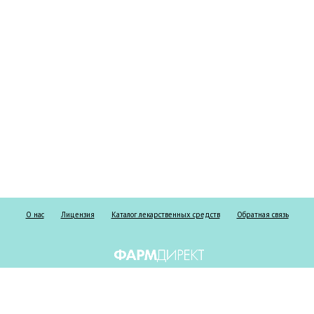
О нас
Лицензия
Каталог лекарственных средств
Обратная связь
Информация о безрецептурных и рецептурных препаратах предоставлена
исключительно в справочных целях и ни при каких обстоятельствах не