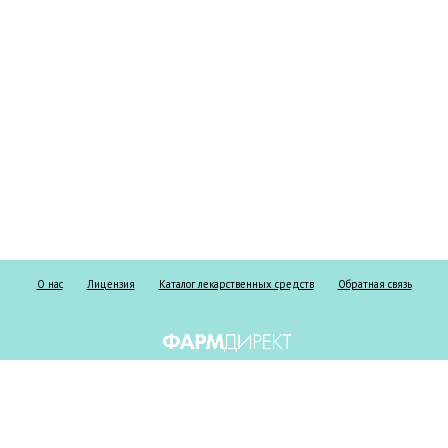
О нас
Лицензия
Каталог лекарственных средств
Обратная связь
Информация о безрецептурных и рецептурных препаратах предоставлена
исключительно в справочных целях и ни при каких обстоятельствах не
должна использоваться пациентами для принятия самостоятельного
решения о применении представленных лекарственных средств и/или для