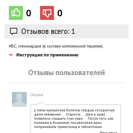
0
0
Отзывов всего: 1
ИБС, стенокардия (в составе комплексной терапии);
Инструкция по применению
Отзывы пользователей
Оксана
у папы ишешеская болезнь сердца, сосудистые
дела неважные.... Старость.... Шум в ушах
появился, слышать стал хуже.... После того, как
полежал в больнице, посоветовал врач
попринимать триметазид в таблеточках.
Помогал. И слух улучшился и приступы
Весь текст