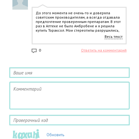
До этого момента не очень-то и доверяла
советским производителям, а всегда отдавала
предпочтение проверенным препаратам. В этот
раз в Аптеке не было Амбробене и я решила
купить Тораксол. Мои стереотипы разрушились,
потому что разницы кроме как в цене я не
Весь текст
почувствовала. Теперь буду покупать его))
0
Ответить на комментарий
Обновить