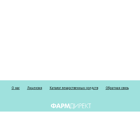
О нас
Лицензия
Каталог лекарственных средств
Обратная связь
Информация о безрецептурных и рецептурных препаратах предоставлена
исключительно в справочных целях и ни при каких обстоятельствах не
должна использоваться пациентами для принятия самостоятельного
решения о применении представленных лекарственных средств и/или для