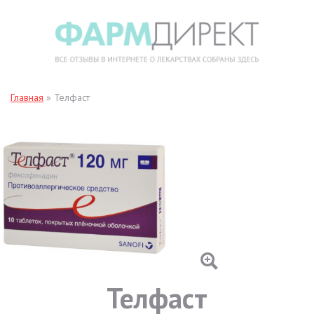
Главная
»
Телфаст
Телфаст