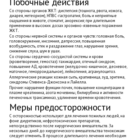
Побочные действия
Со стороны органов ЖКТ: диспепсия (тошнота, рвота, изжога,
диарея, метеоризм), НПВС-гастропатия, боль и неприятные
ощущения в животе, стоматит, анорексия; при длительном
применении в высоких дозах эрозивно-язвенные поражения
ЖКТ.
Со стороны нервной системы и органов чувств: головная боль,
головокружение, инсомния, депрессия, повышенная
возбудимость, отек и раздражение глаз, нарушение зрения,
снижение слуха, шум в ушах.
Со стороны сердечно-сосудистой системы и крови
(кроветворение, гемостаз): тахикардия, отечный синдром,
повышение АД, кровотечение (желудочно-кишечное, десневое,
маточное, геморроидальное), лейкопения, агранулоцитоз.
Аллергические реакции: кожная сыпь, крапивница, зуд, эритема,
синдромы Стивенса-Джонсона и Лайелла.
Прочие: нарушение функции почек, повышение концентрации в
плазме креатинина, азота мочевины, билирубина и активности
печеночных трансаминаз, удлинение времени кровотечения.
Меры предосторожности
С осторожностью используют для лечения пожилых людей, на
фоне диуретиков, нефротоксических препаратов,
непосредственно после хирургических вмешательств. За
несколько дней до хирургического вмешательства теноксикам
следует отменить. В процессе длительного лечения необходим