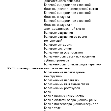
двигательного аппарата
Болевой синдром при язвенной
болезни двенадцатиперстной кишки
Болевой синдром при язвенной
болезни желудка
Болевой синдром при язвенной
болезни желудка и
двенадцатиперстной кишки
Болевые ощущения
Болевые ощущения во время
менструаций
Болевые синдромы
Болевые состояния
Болезненная усталость ног
Болезненность десен при ношении
зубных протезов
Болезненность точек выхода черепно-
R52.9 Боль неуточненная
мозговых нервов
Болезненные нерегулярные
менструации
Болезненные перевязки
Болезненный мышечный спазм
Болезненный рост зубов
Боли
Боли в нижних конечностях
Боли в области операционной раны
Боли в послеоперационном периоде
Боли в теле