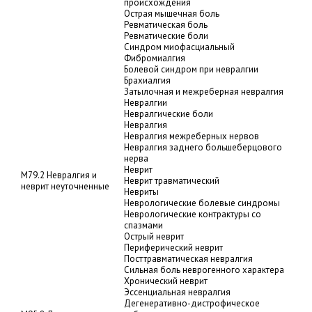
происхождения
Острая мышечная боль
Ревматическая боль
Ревматические боли
Синдром миофасциальный
Фибромиалгия
Болевой синдром при невралгии
Брахиалгия
Затылочная и межреберная невралгия
Невралгии
Невралгические боли
Невралгия
Невралгия межреберных нервов
Невралгия заднего большеберцового
нерва
Неврит
M79.2 Невралгия и
Неврит травматический
неврит неуточненные
Невриты
Неврологические болевые синдромы
Неврологические контрактуры со
спазмами
Острый неврит
Периферический неврит
Посттравматическая невралгия
Сильная боль неврогенного характера
Хронический неврит
Эссенциальная невралгия
Дегенеративно-дистрофическое