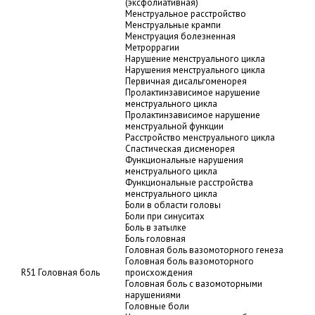
(эксфолиативная)
Менструальное расстройство
Менструальные крампи
Менструация болезненная
Метроррагии
Нарушение менструального цикла
Нарушения менструального цикла
Первичная дисальгоменорея
Пролактинзависимое нарушение
менструального цикла
Пролактинзависимое нарушение
менструальной функции
Расстройство менструального цикла
Спастическая дисменорея
Функциональные нарушения
менструального цикла
Функциональные расстройства
менструального цикла
Боли в области головы
Боли при синуситах
Боль в затылке
Боль головная
Головная боль вазомоторного генеза
Головная боль вазомоторного
R51 Головная боль
происхождения
Головная боль с вазомоторными
нарушениями
Головные боли