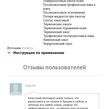
Поверхностный ожоги кожи
Послеожоговая трофическая язва и
рана
Послеожоговое осложнение
Потеря жидкости при ожогах
Сепсис ожоговый
Термические ожоги
Термические поражения кожи
Термический ожог
Трофические послеожоговые язвы
Химический ожог
Хирургический ожог
Источник:
rlsnet.ru
Инструкция по применению
Отзывы пользователей
Сергей
Классный препарат, жаль только, что
выпускается он только в Турции и сейчас в
аптеках его найти очень сложно. Но
эффективность его , особенно при подагре,