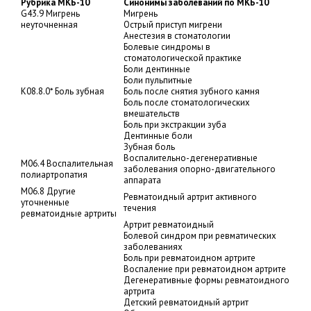
Рубрика МКБ-10
Синонимы заболеваний по МКБ-10
G43.9 Мигрень
Мигрень
неуточненная
Острый приступ мигрени
Анестезия в стоматологии
Болевые синдромы в
стоматологической практике
Боли дентинные
Боли пульпитные
K08.8.0* Боль зубная
Боль после снятия зубного камня
Боль после стоматологических
вмешательств
Боль при экстракции зуба
Дентинные боли
Зубная боль
Воспалительно-дегенеративные
M06.4 Воспалительная
заболевания опорно-двигательного
полиартропатия
аппарата
M06.8 Другие
Ревматоидный артрит активного
уточненные
течения
ревматоидные артриты
Артрит ревматоидный
Болевой синдром при ревматических
заболеваниях
Боль при ревматоидном артрите
Воспаление при ревматоидном артрите
Дегенеративные формы ревматоидного
артрита
Детский ревматоидный артрит