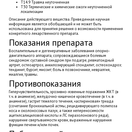
T14.9 Травма неуточненная
T30 Термические и химические ожоги неуточненной
локализации
Описание действующего вещества. Приведенная научная
информация является обобщающей и не может быть
использована для принятия решения о возможности применения
конкретного лекарственного препарата.
Показания препарата
Воспалительные и дегенеративные заболевания опорно-
двигательного аппарата, сопровождающиеся болевым
синдромом: суставной синдром при подагре, ревматоидный
артрит, остеоартроз, анкилозирующий спондилит, остеохондроз;
тендинит, бурсит, миозит; боль в позвоночнике, невралгия,
миалгия, травмы.
Противопоказания
Гиперчувствительность, эрозивно-язвенные поражения ЖКТ (в
т.ч. в анамнезе), желудочно-кишечное кровотечение (в т.ч. в
анамнезе), гастрит тяжелого течения, «аспириновая» триада
(сочетание бронхиальной астмы, рецидивирующего полипоза
носа и околоносовых пазух, а также непереносимости
ацетилсалициловой кислоты и ЛС пиразолонового ряда),
нарушение свертываемости крови, выраженные нарушения
функции печени и/или почек.