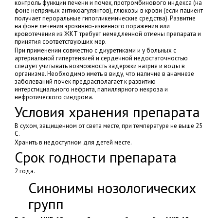
контроль функции печени и почек, протромбинового индекса (на
фоне непрямых антикоагулянтов), глюкозы в крови (если пациент
получает пероральные гипогликемические средства). Развитие
на фоне лечения эрозивно-язвенного поражения или
кровотечения из ЖКТ требует немедленной отмены препарата и
принятия соответствующих мер.
При применении совместно с диуретиками и у больных с
артериальной гипертензией и сердечной недостаточностью
следует учитывать возможность задержки натрия и воды в
организме. Необходимо иметь в виду, что наличие в анамнезе
заболеваний почек предрасполагает к развитию
интерстициального нефрита, папиллярного некроза и
нефротического синдрома.
Условия хранения препарата
В сухом, защищенном от света месте, при температуре не выше 25
C.
Хранить в недоступном для детей месте.
Срок годности препарата
2 года.
Синонимы нозологических
групп