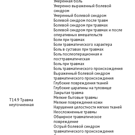
Умеренная боль
Умеренно выраженный болевой
синдром
Умеренный болевой синдром
Болевой синдром после травм
Болевой синдром при травмах
Болевой синдром при травмах и после
оперативных вмешательств
Боли при травмах
Боли травматического характера
Боль в суставах при травмах
Боль послеоперационная и
посттравматическая
Боль при травмах
Боль травматического происхождения
Выраженный болевой синдром
травматического происхождения
Глубокие повреждения тканей
Глубокие царапины на туловище
Закрытая травма
Мелкие бытовые травмы
T14.9 Травма
Мелкие повреждения кожи
неуточненная
Нарушения целостности мягких тканей
Неосложненные травмы
Обширное травматическое
повреждение
Острый болевой синдром
травматического происхождения