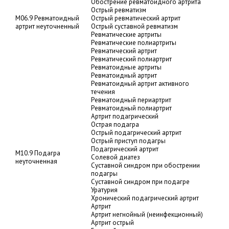
Обострение ревматоидного артрита
Острый ревматизм
M06.9 Ревматоидный
Острый ревматический артрит
артрит неуточненный
Острый суставной ревматизм
Ревматические артриты
Ревматические полиартриты
Ревматический артрит
Ревматический полиартрит
Ревматоидные артриты
Ревматоидный артрит
Ревматоидный артрит активного
течения
Ревматоидный периартрит
Ревматоидный полиартрит
Артрит подагрический
Острая подагра
Острый подагрический артрит
Острый приступ подагры
Подагрический артрит
M10.9 Подагра
Солевой диатез
неуточненная
Суставной синдром при обострении
подагры
Суставной синдром при подагре
Уратурия
Хронический подагрический артрит
Артрит
Артрит негнойный (неинфекционный)
Артрит острый