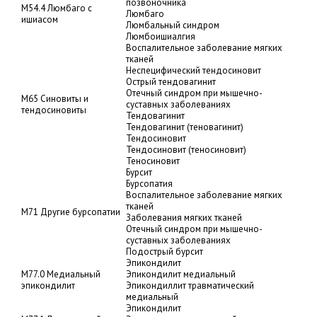
позвоночника
M54.4 Люмбаго с
Люмбаго
ишиасом
Люмбальный синдром
Люмбоишиалгия
Воспалительное заболевание мягких
тканей
Неспецифический тендосиновит
Острый тендовагинит
Отечный синдром при мышечно-
M65 Синовиты и
суставных заболеваниях
тендосиновиты
Тендовагинит
Тендовагинит (теновагинит)
Тендосиновит
Тендосиновит (теносиновит)
Теносиновит
Бурсит
Бурсопатия
Воспалительное заболевание мягких
тканей
M71 Другие бурсопатии
Заболевания мягких тканей
Отечный синдром при мышечно-
суставных заболеваниях
Подострый бурсит
Эпикондилит
M77.0 Медиальный
Эпикондилит медиальный
эпикондилит
Эпикондиллит травматический
медиальный
Эпикондилит