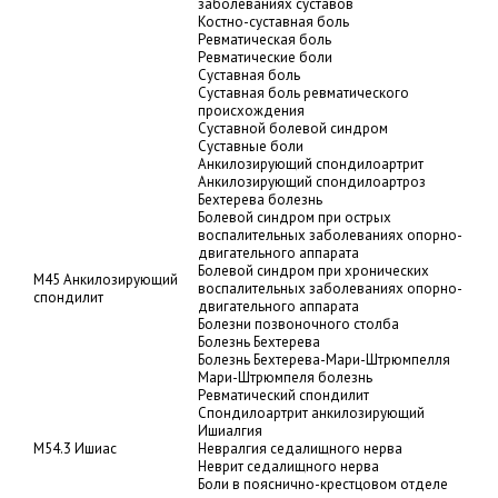
заболеваниях суставов
Костно-суставная боль
Ревматическая боль
Ревматические боли
Суставная боль
Суставная боль ревматического
происхождения
Суставной болевой синдром
Суставные боли
Анкилозирующий спондилоартрит
Анкилозирующий спондилоартроз
Бехтерева болезнь
Болевой синдром при острых
воспалительных заболеваниях опорно-
двигательного аппарата
Болевой синдром при хронических
M45 Анкилозирующий
воспалительных заболеваниях опорно-
спондилит
двигательного аппарата
Болезни позвоночного столба
Болезнь Бехтерева
Болезнь Бехтерева-Мари-Штрюмпелля
Мари-Штрюмпеля болезнь
Ревматический спондилит
Спондилоартрит анкилозирующий
Ишиалгия
M54.3 Ишиас
Невралгия седалищного нерва
Неврит седалищного нерва
Боли в пояснично-крестцовом отделе