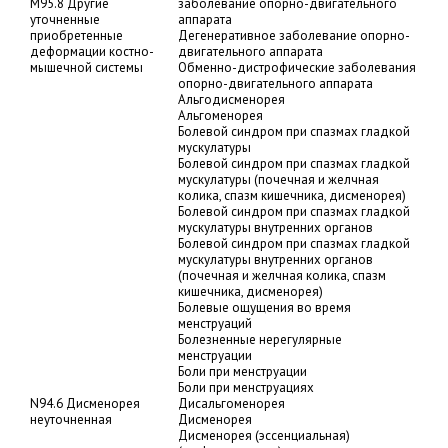
M95.8 Другие
заболевание опорно-двигательного
уточненные
аппарата
приобретенные
Дегенеративное заболевание опорно-
деформации костно-
двигательного аппарата
мышечной системы
Обменно-дистрофические заболевания
опорно-двигательного аппарата
Альгодисменорея
Альгоменорея
Болевой синдром при спазмах гладкой
мускулатуры
Болевой синдром при спазмах гладкой
мускулатуры (почечная и желчная
колика, спазм кишечника, дисменорея)
Болевой синдром при спазмах гладкой
мускулатуры внутренних органов
Болевой синдром при спазмах гладкой
мускулатуры внутренних органов
(почечная и желчная колика, спазм
кишечника, дисменорея)
Болевые ощущения во время
менструаций
Болезненные нерегулярные
менструации
Боли при менструации
Боли при менструациях
N94.6 Дисменорея
Дисальгоменорея
неуточненная
Дисменорея
Дисменорея (эссенциальная)