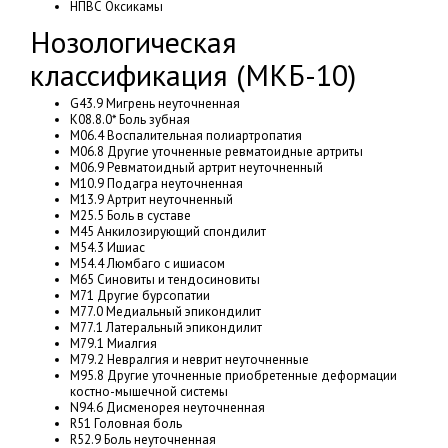
НПВС Оксикамы
Нозологическая
классификация (МКБ-10)
G43.9 Мигрень неуточненная
K08.8.0* Боль зубная
M06.4 Воспалительная полиартропатия
M06.8 Другие уточненные ревматоидные артриты
M06.9 Ревматоидный артрит неуточненный
M10.9 Подагра неуточненная
M13.9 Артрит неуточненный
M25.5 Боль в суставе
M45 Анкилозирующий спондилит
M54.3 Ишиас
M54.4 Люмбаго с ишиасом
M65 Синовиты и тендосиновиты
M71 Другие бурсопатии
M77.0 Медиальный эпикондилит
M77.1 Латеральный эпикондилит
M79.1 Миалгия
M79.2 Невралгия и неврит неуточненные
M95.8 Другие уточненные приобретенные деформации
костно-мышечной системы
N94.6 Дисменорея неуточненная
R51 Головная боль
R52.9 Боль неуточненная