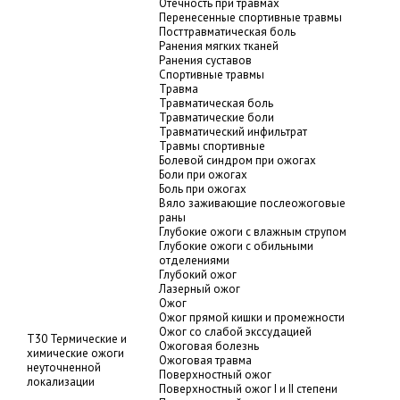
Отечность при травмах
Перенесенные спортивные травмы
Посттравматическая боль
Ранения мягких тканей
Ранения суставов
Спортивные травмы
Травма
Травматическая боль
Травматические боли
Травматический инфильтрат
Травмы спортивные
Болевой синдром при ожогах
Боли при ожогах
Боль при ожогах
Вяло заживающие послеожоговые
раны
Глубокие ожоги с влажным струпом
Глубокие ожоги с обильными
отделениями
Глубокий ожог
Лазерный ожог
Ожог
Ожог прямой кишки и промежности
Ожог со слабой экссудацией
T30 Термические и
Ожоговая болезнь
химические ожоги
Ожоговая травма
неуточненной
Поверхностный ожог
локализации
Поверхностный ожог I и II степени