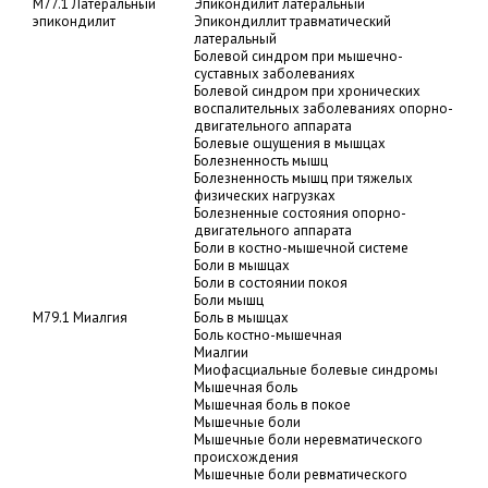
M77.1 Латеральный
Эпикондилит латеральный
эпикондилит
Эпикондиллит травматический
латеральный
Болевой синдром при мышечно-
суставных заболеваниях
Болевой синдром при хронических
воспалительных заболеваниях опорно-
двигательного аппарата
Болевые ощущения в мышцах
Болезненность мышц
Болезненность мышц при тяжелых
физических нагрузках
Болезненные состояния опорно-
двигательного аппарата
Боли в костно-мышечной системе
Боли в мышцах
Боли в состоянии покоя
Боли мышц
M79.1 Миалгия
Боль в мышцах
Боль костно-мышечная
Миалгии
Миофасциальные болевые синдромы
Мышечная боль
Мышечная боль в покое
Мышечные боли
Мышечные боли неревматического
происхождения
Мышечные боли ревматического