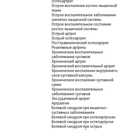
Остеоартрит
Острое воспаление костно-мышечной
ткани
Острое воспалительное заболевание
скелетно-мышечной системы
Острое воспалительное состояние
костно-мышечной системы
Острый артрит
Острый остеоартрит
Посттравматический остеоартрит
Реактивные артриты
Хронические воспалительные
заболевания суставов
Хронический артрит
Хронический воспалительный артрит
Хроническое воспаление внутреннего
слоя суставной капсулы
Хроническое воспаление суставной
сумки
Хроническое воспалительное
заболевание суставов
Экссудативный артрит
Артралгия
Болевой синдром при мышечно-
суставных заболеваниях
Болевой синдром при остеоартрозах
Болевой синдром при остеоартрозе
Болевой синдром при острых