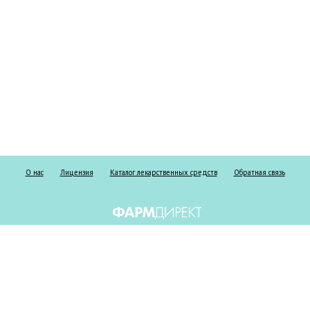
О нас
Лицензия
Каталог лекарственных средств
Обратная связь
Информация о безрецептурных и рецептурных препаратах предоставлена
исключительно в справочных целях и ни при каких обстоятельствах не
должна использоваться пациентами для принятия самостоятельного
решения о применении представленных лекарственных средств и/или для
замены лекарственных средств, выписанных лечащим врачом, а также не
может служить заменой очной консультации врача. Не занимайтесь