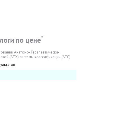
*
логи по цене
новании Анатомо-Терапевтически-
ской (АТХ) системы классификации (АТС)
зультатов