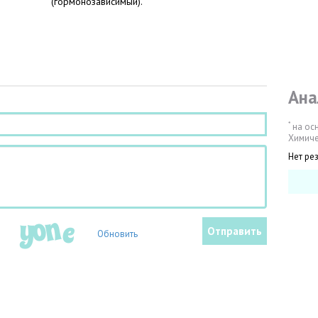
(гормонозависимый).
Ана
*
на ос
Химиче
Нет ре
Обновить