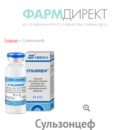
Главная
»
Сульзонцеф
Сульзонцеф