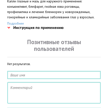
Капли глазные и мазь для наружного применения:
конъюнктивит, блефарит, гнойная язва роговицы,
профилактика и лечение бленнореи у новорожденных,
гонорейные и хламидийные заболевания глаз у взрослых.
Раствор для инъекций: пневмония, гнойный трахеобронхит,
Подробнее
Инструкция по применению
инфекции мочевыводящих путей.
Позитивные отзывы
пользователей
Нет результатов.