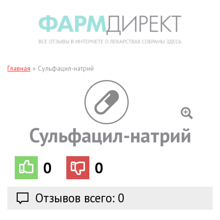
Главная
»
Сульфацил-натрий
Сульфацил-натрий
0
0
Отзывов всего: 0