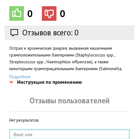
0
0
Отзывов всего: 0
Острая и хроническая диарея, вызванная кишечными
грамположительными бактериями (Staphylococcus spp.,
Streptococcus spp., Haemophilus influenzae), а также
некоторыми грамотрицательными бактериями (Salmonella,
Shigella, Klebsiella, Escherichia coli, Proteus spp., Enterobacter
Подробнее
Инструкция по применению
spp.).
Отзывы пользователей
Нет результатов.