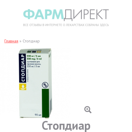
Главная
»
Стопдиар
Стопдиар