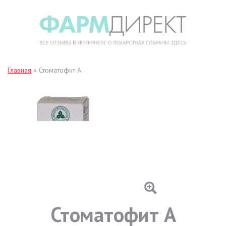
Главная
»
Стоматофит А
Стоматофит А