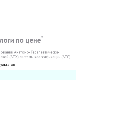
*
логи по цене
новании Анатомо-Терапевтически-
ской (АТХ) системы классификации (АТС)
зультатов