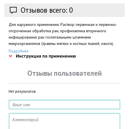
Отзывов всего: 0
Для наружного применения. Раствор первичная и первично-
отсроченная обработка ран, профилактика вторичного
инфицирования ран госпитальными штаммами
микроорганизмов (травмы мягких и костных тканей, ожоги),
гнойные раны, дренирование костных полостей после
Подробнее
Инструкция по применению
операции при остеомиелите.
Отзывы пользователей
Нет результатов.