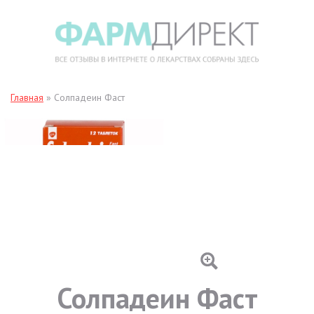
Главная
»
Солпадеин Фаст
Солпадеин Фаст