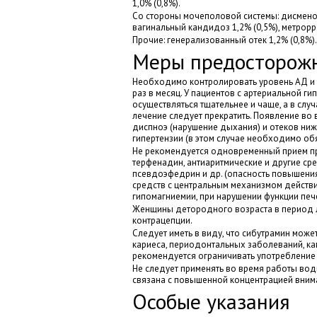
1,0% (0,8%).
Со стороны мочеполовой системы: дисменор
вагинальный кандидоз 1,2% (0,5%), метрорра
Прочие: генерализованный отек 1,2% (0,8%).
Меры предосторож
Необходимо контролировать уровень АД и ч
раз в месяц. У пациентов с артериальной ги
осуществляться тщательнее и чаще, а в слу
лечение следует прекратить. Появление во 
диспноэ (нарушение дыхания) и отеков ниж
гипертензии (в этом случае необходимо обя
Не рекомендуется одновременный прием пр
терфенадин, антиаритмические и другие ср
псевдоэфедрин и др. (опасность повышения
средств с центральным механизмом действи
гипомагниемии, при нарушении функции пече
Женщины детородного возраста в период 
контрацепции.
Следует иметь в виду, что сибутрамин мож
кариеса, периодонтальных заболеваний, ка
рекомендуется ограничивать употребление
Не следует применять во время работы вод
связана с повышенной концентрацией вним
Особые указания