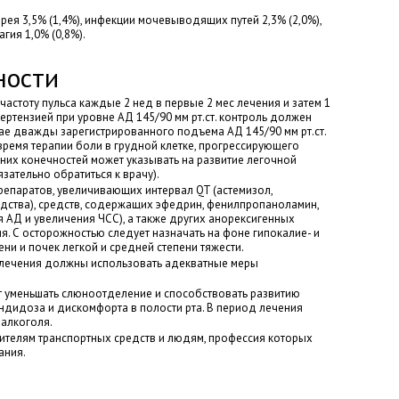
ея 3,5% (1,4%), инфекции мочевыводящих путей 2,3% (2,0%),
гия 1,0% (0,8%).
ности
астоту пульса каждые 2 нед в первые 2 мес лечения и затем 1
пертензией при уровне АД 145/90 мм рт.ст. контроль должен
чае дважды зарегистрированного подъема АД 145/90 мм рт.ст.
время терапии боли в грудной клетке, прогрессирующего
них конечностей может указывать на развитие легочной
зательно обратиться к врачу).
епаратов, увеличивающих интервал QT (астемизол,
едства), средств, содержащих эфедрин, фенилпропаноламин,
 АД и увеличения ЧСС), а также других анорексигенных
я. С осторожностью следует назначать на фоне гипокалие- и
ни и почек легкой и средней степени тяжести.
лечения должны использовать адекватные меры
ет уменьшать слюноотделение и способствовать развитию
ндидоза и дискомфорта в полости рта. В период лечения
 алкоголя.
ителям транспортных средств и людям, профессия которых
ания.