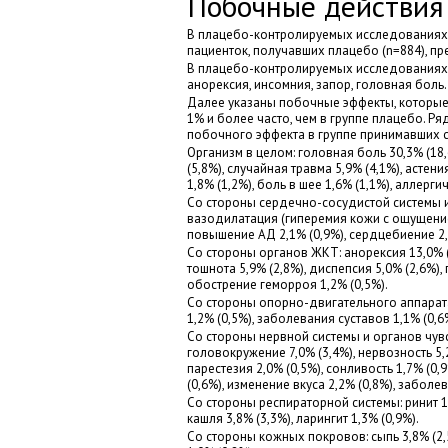
Побочные действия
В плацебо-контролируемых исследованиях 
пациенток, получавших плацебо (n=884), п
В плацебо-контролируемых исследованиях 
анорексия, инсомния, запор, головная боль.
Далее указаны побочные эффекты, которые 
1% и более часто, чем в группе плацебо. Р
побочного эффекта в группе принимавших с
Организм в целом: головная боль 30,3% (18
(5,8%), случайная травма 5,9% (4,1%), астен
1,8% (1,2%), боль в шее 1,6% (1,1%), аллерги
Со стороны сердечно-сосудистой системы и 
вазодилатация (гиперемия кожи с ощущением 
повышение АД 2,1% (0,9%), сердцебиение 2,
Со стороны органов ЖКТ: анорексия 13,0% (3
тошнота 5,9% (2,8%), диспепсия 5,0% (2,6%), г
обострение геморроя 1,2% (0,5%).
Со стороны опорно-двигательного аппарата: 
1,2% (0,5%), заболевания суставов 1,1% (0,6
Со стороны нервной системы и органов чувств
головокружение 7,0% (3,4%), нервозность 5,2
парестезия 2,0% (0,5%), сонливость 1,7% (0
(0,6%), изменение вкуса 2,2% (0,8%), заболев
Со стороны респираторной системы: ринит 10,
кашля 3,8% (3,3%), ларингит 1,3% (0,9%).
Со стороны кожных покровов: сыпь 3,8% (2,5%