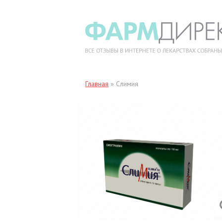
Главная
»
Слимия