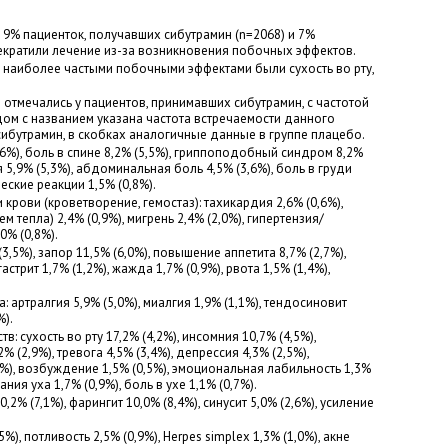
9% пациенток, получавших сибутрамин (n=2068) и 7%
рекратили лечение из-за возникновения побочных эффектов.
наиболее частыми побочными эффектами были сухость во рту,
отмечались у пациентов, принимавших сибутрамин, с частотой
ядом с названием указана частота встречаемости данного
ибутрамин, в скобках аналогичные данные в группе плацебо.
,6%), боль в спине 8,2% (5,5%), гриппоподобный синдром 8,2%
ия 5,9% (5,3%), абдоминальная боль 4,5% (3,6%), боль в груди
ческие реакции 1,5% (0,8%).
крови (кроветворение, гемостаз): тахикардия 2,6% (0,6%),
тепла) 2,4% (0,9%), мигрень 2,4% (2,0%), гипертензия/
0% (0,8%).
,5%), запор 11,5% (6,0%), повышение аппетита 8,7% (2,7%),
астрит 1,7% (1,2%), жажда 1,7% (0,9%), рвота 1,5% (1,4%),
артралгия 5,9% (5,0%), миалгия 1,9% (1,1%), тендосиновит
%).
: сухость во рту 17,2% (4,2%), инсомния 10,7% (4,5%),
% (2,9%), тревога 4,5% (3,4%), депрессия 4,3% (2,5%),
,9%), возбуждение 1,5% (0,5%), эмоциональная лабильность 1,3%
ания уха 1,7% (0,9%), боль в ухе 1,1% (0,7%).
2% (7,1%), фарингит 10,0% (8,4%), синусит 5,0% (2,6%), усиление
), потливость 2,5% (0,9%), Herpes simplex 1,3% (1,0%), акне