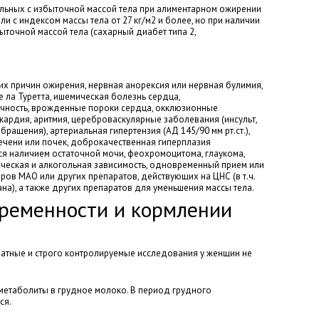
ьных с избыточной массой тела при алиментарном ожирении
или с индексом массы тела от 27 кг/м2 и более, но при наличии
ыточной массой тела (сахарный диабет типа 2,
их причин ожирения, нервная анорексия или нервная булимия,
 ла Туретта, ишемическая болезнь сердца,
чность, врожденные пороки сердца, окклюзионные
кардия, аритмия, цереброваскулярные заболевания (инсульт,
ащения), артериальная гипертензия (АД 145/90 мм рт.ст.),
ечени или почек, доброкачественная гиперплазия
 наличием остаточной мочи, феохромоцитома, глаукома,
ческая и алкогольная зависимость, одновременный прием или
ров МАО или других препаратов, действующих на ЦНС (в т.ч.
на), а также других препаратов для уменьшения массы тела.
ременности и кормлении
ватные и строго контролируемые исследования у женщин не
 метаболиты в грудное молоко. В период грудного
ся.