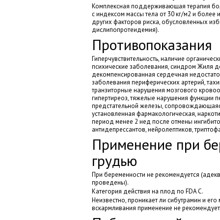
Комплексная поддерживающая терапия бол
с индексом массы тела от 30 кг/м2 и более 
других факторов риска, обусловленных изб
дислипопротеидемия).
Противопоказания
Гиперчувствительность, наличие органическ
психические заболевания, синдром Жиля де
декомпенсированная сердечная недостато
заболевания периферических артерий, тахи
транзиторные нарушения мозгового кровообр
гипертиреоз, тяжелые нарушения функции п
предстательной железы, сопровождающаяся
установленная фармакологическая, наркоти
период менее 2 нед после отмены ингибито
антидепрессантов, нейролептиков, триптофа
Применение при бе
грудью
При беременности не рекомендуется (адек
проведены).
Категория действия на плод по FDA C.
Неизвестно, проникает ли сибутрамин и его
вскармливания применение не рекомендует