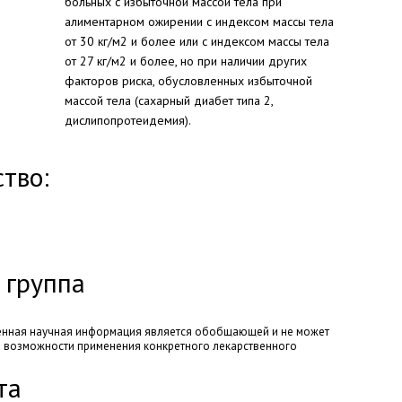
больных с избыточной массой тела при
алиментарном ожирении с индексом массы тела
от 30 кг/м2 и более или с индексом массы тела
от 27 кг/м2 и более, но при наличии других
факторов риска, обусловленных избыточной
массой тела (сахарный диабет типа 2,
дислипопротеидемия).
тво:
 группа
енная научная информация является обобщающей и не может
о возможности применения конкретного лекарственного
та