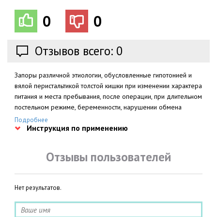
0
0
Отзывов всего: 0
Запоры различной этиологии, обусловленные гипотонией и
вялой перистальтикой толстой кишки при изменении характера
питания и места пребывания, после операции, при длительном
постельном режиме, беременности, нарушении обмена
веществ, ожирении, вторичные запоры; геморрой,проктит и
Подробнее
Инструкция по применению
анальные трещины (для регуляции и облегчения
опорожнения кишечника), подготовка к хирургическим
операциям, рентгенологическому или эндоскопическому
Отзывы пользователей
исследованию ЖКТ, урографии, рентгенографии пояснично-
крестцового отдела позвоночника.
Нет результатов.