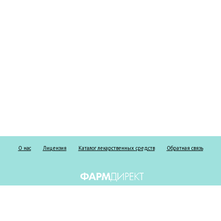
О нас
Лицензия
Каталог лекарственных средств
Обратная связь
Информация о безрецептурных и рецептурных препаратах предоставлена
исключительно в справочных целях и ни при каких обстоятельствах не
должна использоваться пациентами для принятия самостоятельного