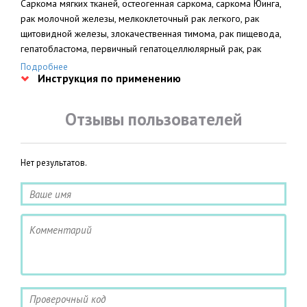
Саркома мягких тканей, остеогенная саркома, саркома Юинга,
рак молочной железы, мелкоклеточный рак легкого, рак
щитовидной железы, злокачественная тимома, рак пищевода,
гепатобластома, первичный гепатоцеллюлярный рак, рак
желудка, рак поджелудочной железы, карциноид, рак
Подробнее
Инструкция по применению
мочевого пузыря (лечение и профилактика рецидивов после
оперативного вмешательства), герминогенная опухоль яичка,
рак яичников, нейробластома, трофобластические опухоли,
Отзывы пользователей
опухоль Вильмса, рак эндометрия, рак шейки матки, рак
предстательной железы, острый лимфобластный лейкоз,
острый миелобластный лейкоз, хронический лимфолейкоз,
Нет результатов.
миеломная болезнь, лимфогранулематоз, неходжкинская
лимфома, саркома Капоши при СПИДе, рак надпочечников,
ретинобластома.