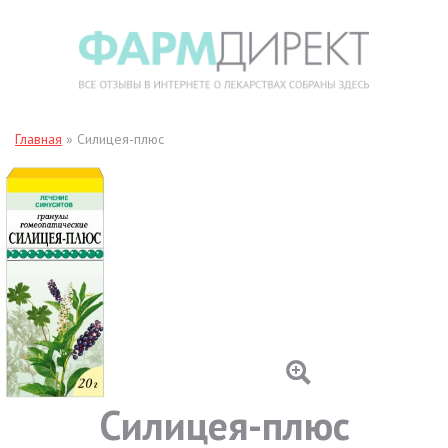
Главная
»
Силицея-плюс
Силицея-плюс