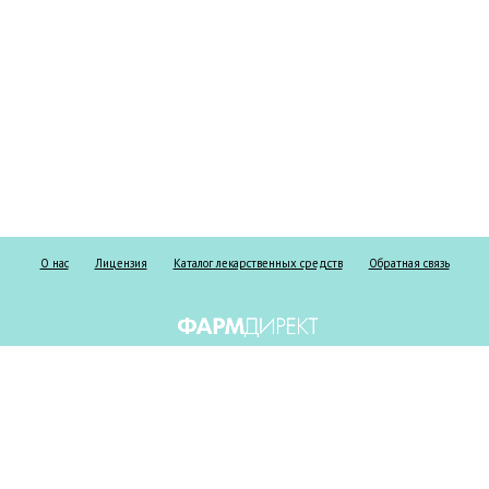
О нас
Лицензия
Каталог лекарственных средств
Обратная связь
Информация о безрецептурных и рецептурных препаратах предоставлена
исключительно в справочных целях и ни при каких обстоятельствах не
должна использоваться пациентами для принятия самостоятельного
решения о применении представленных лекарственных средств и/или для
замены лекарственных средств, выписанных лечащим врачом, а также не
может служить заменой очной консультации врача. Не занимайтесь