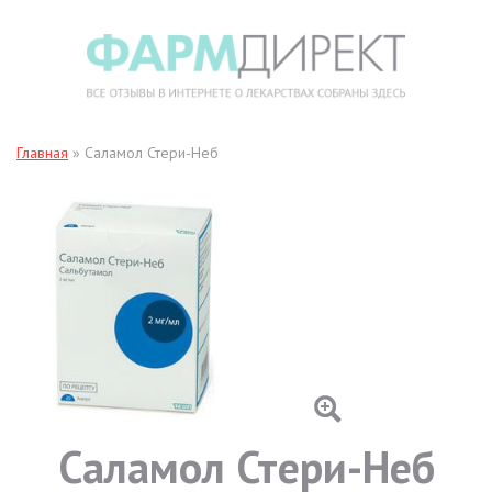
Главная
»
Саламол Стери-Неб
Саламол Стери-Неб