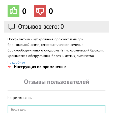
0
0
Отзывов всего: 0
Профилактика и купирование бронхоспазма при
бронхиальной астме, симптоматическое лечение
бронхообструктивного синдрома (в т.ч. хронический бронхит,
хроническая обструктивная болезнь легких, эмфизема),
ночная астма (пролонгированные таблетированные формы);
Подробнее
Инструкция по применению
угроза преждевременных родов (на сроках беременности от
16 до 38 нед).
Отзывы пользователей
Нет результатов.