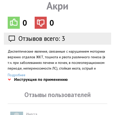
Акри
0
0
Отзывов всего: 3
Диспептические явления, связанные с нарушением моторики
верхних отделов ЖКТ, тошнота и рвота различного генеза (в
т.ч. при заболеваниях печени и почек, в послеоперационном
периоде, непереносимости ЛС), стойкая икота, острый и
рецидивирующий диабетический гастропарез
Подробнее
Инструкция по применению
(симптоматическая терапия).
Отзывы пользователей
Инесса