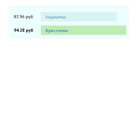
83.96 руб
Норматенс
94.28 руб
Кристепин