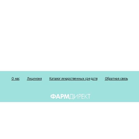
О нас
Лицензия
Каталог лекарственных средств
Обратная связь
Информация о безрецептурных и рецептурных препаратах предоставлена
исключительно в справочных целях и ни при каких обстоятельствах не
должна использоваться пациентами для принятия самостоятельного
решения о применении представленных лекарственных средств и/или для
замены лекарственных средств, выписанных лечащим врачом, а также не
может служить заменой очной консультации врача. Не занимайтесь