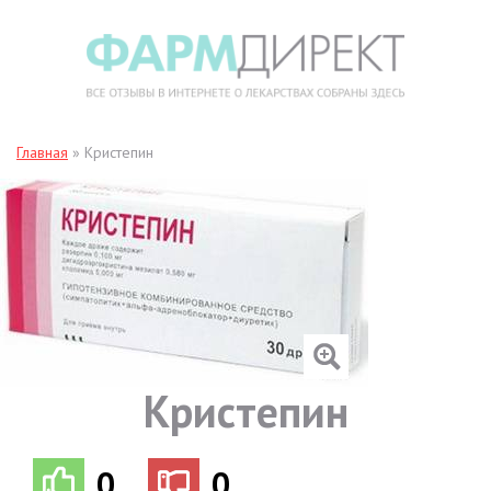
Главная
»
Кристепин
Кристепин
0
0