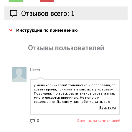
Отзывов всего: 1
Инструкция по применению
Отзывы пользователей
Настя
у меня хронический холецистит. Я пробовала, по
совету врача, принимать в каплях эту красавку.
Подумала, что все ж растительное сырье, а я так
много лекартсв принимаю. Не помогли
совершенно. Да еще у них побочка, вызывают
учащенное сердцебиение. А у меня и так по
Весь текст
жизни тахикардия.
0
Ответить на комментарий