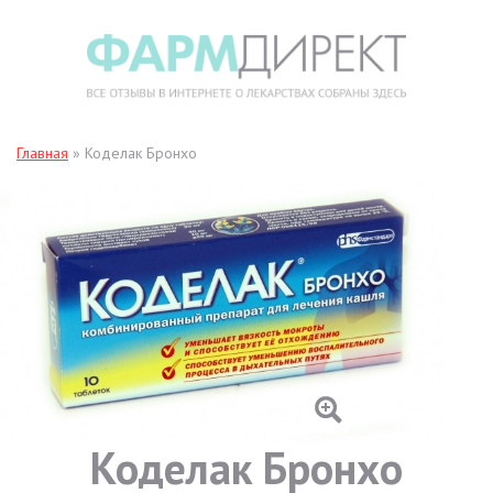
Главная
»
Коделак Бронхо
Коделак Бронхо