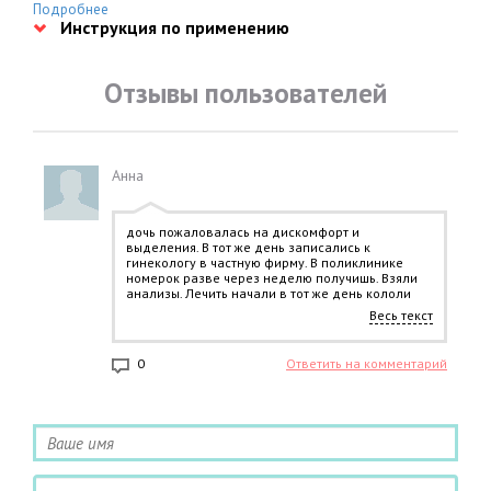
антибиотиков. Профилактика после половых контактов с
Подробнее
Инструкция по применению
больными гонореей.
Отзывы пользователей
Анна
дочь пожаловалась на дискомфорт и
выделения. В тот же день записались к
гинекологу в частную фирму. В поликлинике
номерок разве через неделю получишь. Взяли
анализы. Лечить начали в тот же день кололи
этот препарат. Анализы подтвердили
Весь текст
бактериальную инфекцию. Но, благодаря
вовремя начатому лечению, все прошло.
0
Ответить на комментарий