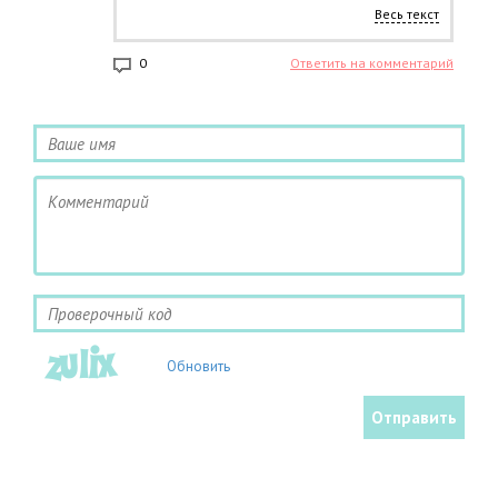
Купили этот гель. Три дня по несколько раз
Весь текст
мазал, толку ноль. Тренер его позвонил,
посоветовал найз в таблетказ и мазь. Вот она
помогла.
0
Ответить на комментарий
Обновить