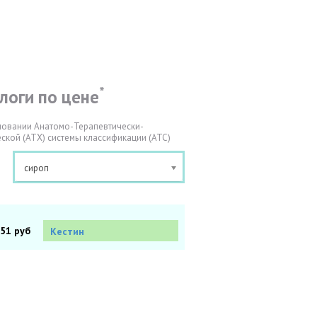
*
логи по цене
новании Анатомо-Терапевтически-
ской (АТХ) системы классификации (АТС)
сироп
.51 руб
Кестин