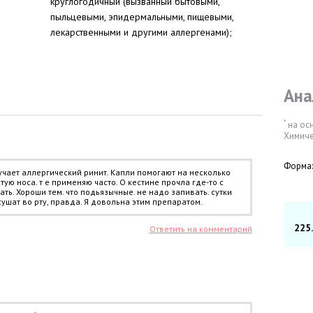
круглогодичный (вызванный бытовыми,
пыльцевыми, эпидермальными, пищевыми,
лекарственными и другими аллергенами);
Ана
*
на ос
Химиче
Форма:
учает аллергический ринит. Капли помогают на несколько
тую носа. т е применяю часто. О кестине прочла где-то с
ть. Хороши тем. что подьязычные. не надо запивать. сутки
сушат во рту, правда. Я довольна этим препаратом.
225
Ответить на комментарий