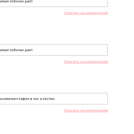
имум побочки дает.
Ответить на комментарий
имум побочки дает.
Ответить на комментарий
 ксимелин+тафен в нос и кестин.
Ответить на комментарий