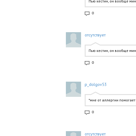
Пью кестин, он вообще мин
0
отсутствует
Пью кестин, он вообще мин
0
p_dolgov53
*мне от аллергии помогает
0
отсутствует