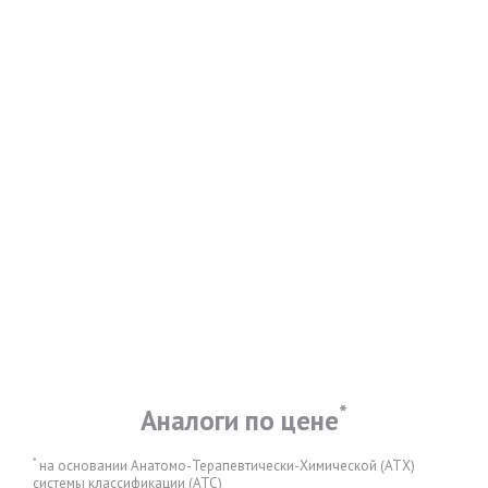
*
Аналоги по цене
*
на основании Анатомо-Терапевтически-Химической (АТХ)
системы классификации (АТС)