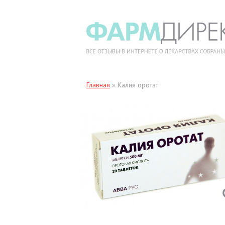
Главная
»
Калия оротат