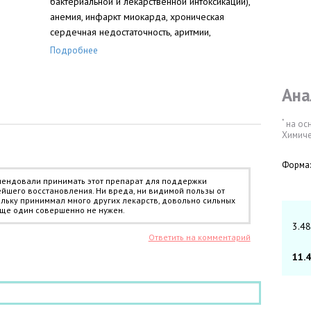
бактериальной и лекарственной интоксикации),
анемия, инфаркт миокарда, хроническая
сердечная недостаточность, аритмии,
хроническое физическое перенапряжение.
Подробнее
Ана
*
на ос
Химиче
Форма:
мендовали принимать этот препарат для поддержки
йшего восстановления. Ни вреда, ни видимой пользы от
ольку приниммал много других лекарств, довольно сильных
 еще один совершенно не нужен.
3.48
Ответить на комментарий
11.