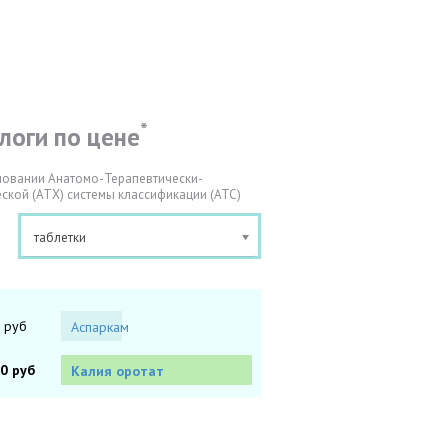
*
логи по цене
новании Анатомо-Терапевтически-
ской (АТХ) системы классификации (АТС)
таблетки
 руб
Аспаркам
40 руб
Калия оротат