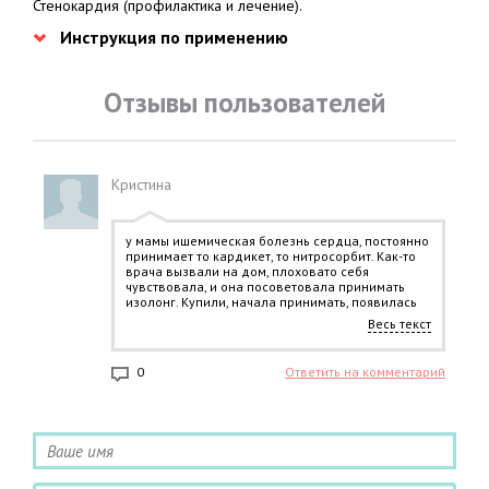
Стенокардия (профилактика и лечение).
Инструкция по применению
Отзывы пользователей
Кристина
у мамы ишемическая болезнь сердца, постоянно
принимает то кардикет, то нитросорбит. Как-то
врача вызвали на дом, плоховато себя
чувствовала, и она посоветовала принимать
изолонг. Купили, начала принимать, появилась
сильная головная боль и дискомфорт в области
Весь текст
сердца. Подскочило давление. Вызвали скорую,
приступ сняли. Но опять вынуждена была
перейти на свои препараты, хотя вроде бы тот
0
Ответить на комментарий
же нитрат.