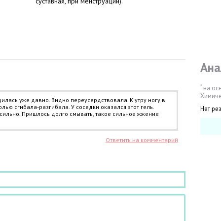
суставная, при менструации).
Ана
*
на ос
Химиче
дилась уже давно. Видно переусердствовала. К утру ногу в
лью сгибала-разгибала. У соседки оказался этот гель.
Нет ре
 сильно. Пришлось долго смывать, такое сильное жжение
Ответить на комментарий