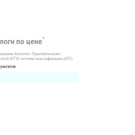
*
логи по цене
новании Анатомо-Терапевтически-
ской (АТХ) системы классификации (АТС)
зультатов