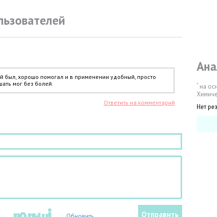
льзователей
Ана
й был, хорошо помогал и в применении удобный, просто
шать мог без болей.
*
на ос
Химиче
Ответить на комментарий
Нет ре
Обновить