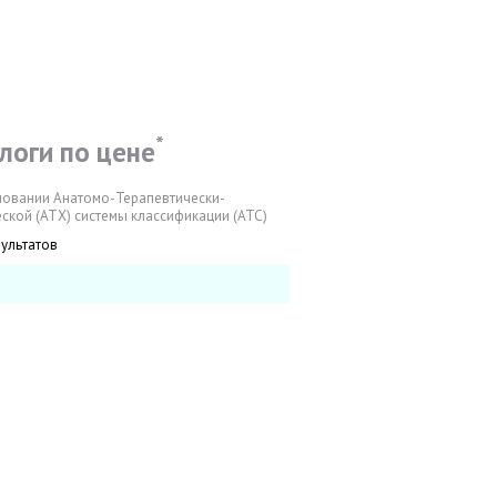
*
логи по цене
новании Анатомо-Терапевтически-
ской (АТХ) системы классификации (АТС)
зультатов