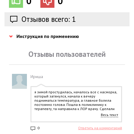
0
0
Отзывов всего: 1
Инструкция по применению
Отзывы пользователей
Ириша
я зимой простудилась, началось все с насморка,
который затянулся, начала к вечеру
подниматься температура, а главное болела
постоянно голова. Пошла в поликлинику к
терапевту, та направила к ЛОР врачу. Сделали
снимки, оказалось, что двухсторонний гаймори т.
Весь текст
Колоться ходить в поликлинику мне было
далековато, попросила назначить таблетки.
Выписали вот эти. Два дня принимала по три
0
Ответить на комментарий
раза в день, температура ушла, но очень сильно
болел живот и тошнило, до рвоты. Так и