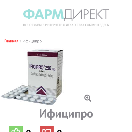
Главная
»
Ифиципро
Ифиципро